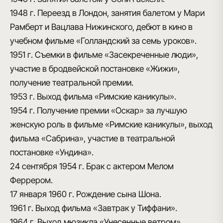
1948 г.
Переезд в Лондон, занятия балетом у Мари
Рамберт и Вацлава Нижинского, дебют в кино в
учебном фильме «Голландский за семь уроков».
1951 г.
Съемки в фильме «Засекреченные люди»,
участие в бродвейской постановке «Жижи»,
получение театральной премии.
1953 г.
Выход фильма «Римские каникулы».
1954 г.
Получение премии «Оскар» за лучшую
женскую роль в фильме «Римские каникулы», выход
фильма «Сабрина», участие в театральной
постановке «Ундина».
24 сентября 1954 г.
Брак с актером Мелом
Феррером.
17 января 1960 г.
Рождение сына Шона.
1961 г.
Выход фильма «Завтрак у Тиффани».
1964 г.
Выход мюзикла «Унесенные ветром».