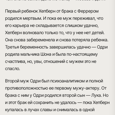
Первый ребенок Хепберн от брака с Феррером
родился мертвым.
И пока ее муж переживал, что
его карьера не складывается слишком удачно,
Хепберн волновало только то, что у нее нет детей.
Она снова забеременела и снова потеряла ребенка.
Третья беременность завершилась удачно —
Одри
родила мальчика Шона
и была по-настоящему
счастлива, но, увы, отношений с мужем это не
спасло.
Второй муж Одри
был психоаналитиком и полной
противоположностью ее первому мужу-актеру. От
брака с ним
у Одри родился второй сын — Лука
. Но
и этот брак ей сохранить не удалось — пока Хепберн
купалась в лучах славы и снималась в одной