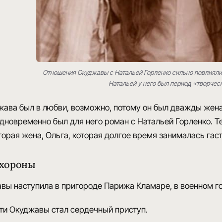
Отношения Окуджавы с Натальей Горленко сильно повлияли 
Натальей у него был период «творчес
жава был в любви, возможно, потому
он был дважды жен
дновременно был для него роман с
Натальей Горленко
. 
торая жена, Ольга, которая долгое время занималась га
охороны
вы наступила в пригороде Парижа Кламаре
, в военном г
рти Окуджавы стал
сердечный приступ
.