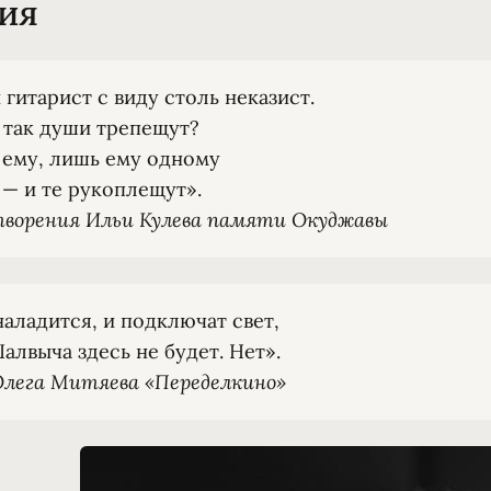
ия
̆ гитарист с виду столь неказист.

 так души трепещут?

 ему, лишь ему одному

ворения Ильи Кулева памяти Окуджавы
аладится, и подключат свет,

Олега Митяева «Переделкино»