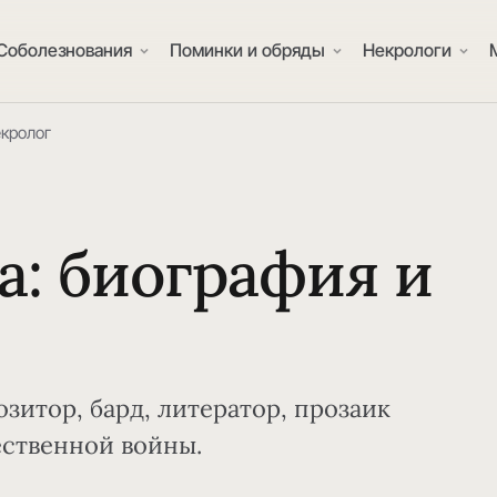
Соболезнования
Поминки и обряды
Некрологи
екролог
а: биография и
озитор, бард, литератор, прозаик
ственной войны.