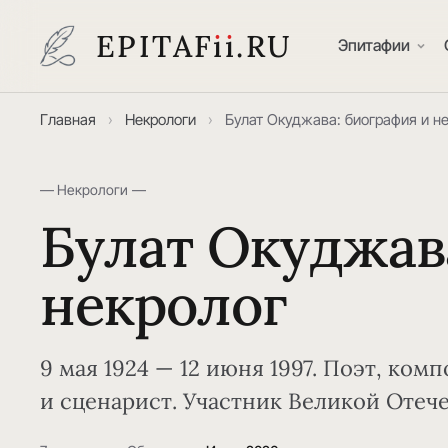
EPITAF
i
i
.RU
Эпитафии
Главная
›
Некрологи
›
Булат Окуджава: биография и н
— Некрологи —
Булат Окуджав
некролог
9 мая 1924 — 12 июня 1997. Поэт, комп
и сценарист. Участник Великой Отече