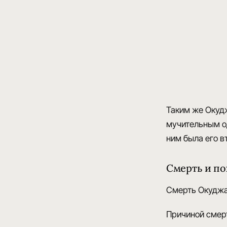
Таким же Окуд
мучительным о
ним была его в
Смерть и п
Смерть Окуджа
Причиной сме