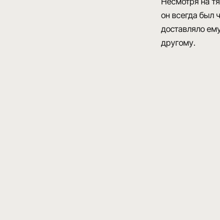
Несмотря на тя
он всегда был 
доставляло ему
другому.