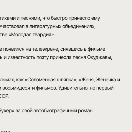
тихами и песнями, что быстро принесло ему
участвовал в литературных объединениях,
стве
«Молодая гвардия»
.
ые появился на телеэкране, снявшись в
фильме
ь и известность поэту принесла песня Окуджавы,
ильмах, как
«Соломенная шляпка», «Женя, Женечка и
м восьмидесяти фильмов. Удивительно, но
первый
ССР.
Букер»
за свой автобиографичный
роман