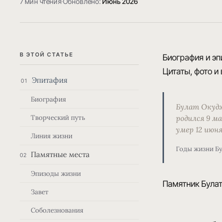
7 мин чтения
·
Обновлено:
Июнь 2026
В ЭТОЙ СТАТЬЕ
Биография и эп
Цитаты, фото и 
Эпитафия
01
Биография
Булат Окуд
Творческий путь
родился 9 ма
умер 12 июня
Линия жизни
Годы жизни Б
Памятные места
02
Эпизоды жизни
Памятник Булат
Завет
Соболезнования