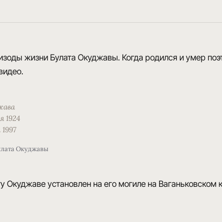
изоды жизни Булата Окуджавы. Когда родился и умер поэт
видео.
жава
я 1924
 1997
улата Окуджавы
у Окуджаве установлен на его могиле на Ваганьковском 