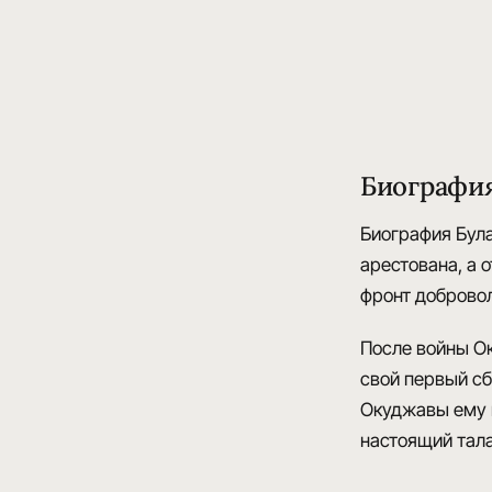
Биографи
Биография Бул
арестована, а
о
фронт добровол
После войны 
свой первый с
Окуджавы ему н
настоящий тал