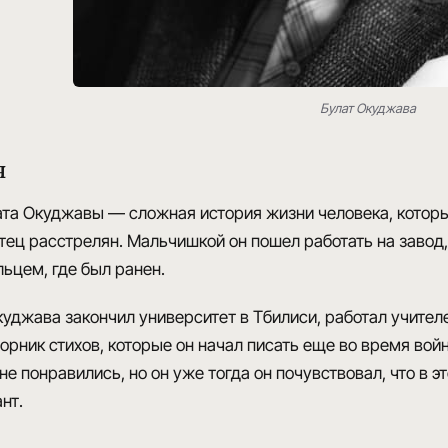
Булат Окуджава
я
ата Окуджавы — сложная история жизни человека
, котор
тец расстрелян
. Мальчишкой он пошел работать на завод
ьцем, где был ранен.
Окуджава закончил
университет в Тбилиси
, работал учител
борник стихов, которые он начал писать еще во время вой
е понравились, но он уже тогда он почувствовал, что
в э
ант
.