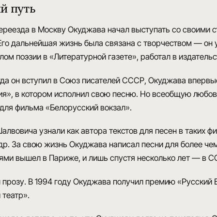
й путь
ереезда в Москву Окуджава начал выступать со своими с
Его дальнейшая жизнь была связана с творчеством — он 
лом поэзии в «Литературной газете»
, работал в издатель
огда он вступил в Союз писателей СССР, Окуджава вперв
ия»
, в котором исполнил свою песню. Но всеобщую любов
для фильма «Белорусский вокзал».
алвовича узнали как автора текстов для песен в таких ф
 др. За свою жизнь Окуджава написал песни для более че
нями вышел в Париже
, и лишь спустя несколько лет — в С
 прозу. В 1994 году Окуджава получил
премию «Русский 
 театр»
.