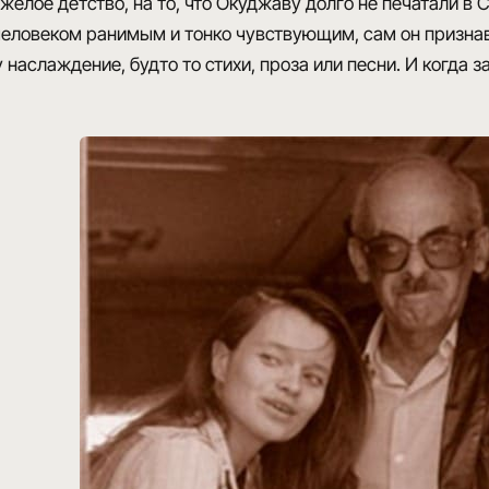
желое детство, на то, что Окуджаву долго не печатали в 
человеком ранимым и тонко чувствующим, сам он признав
 наслаждение, будто то стихи, проза или песни. И когда 