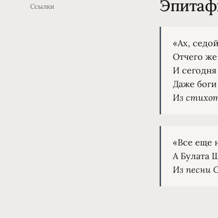
Эпитаф
Ссылки
«Ах, седои
Отчего же
И сегодня
Из стихот
«Все еще н
Из песни 