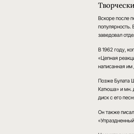
Творчески
Вскоре после п
популярность. 
заведовал отде
В 1962 году, к
«Цепная реакц
написанная им
Позже Булата Ш
Катюша»
и мн.
диск с его пес
Он также писал
«Упраздненный