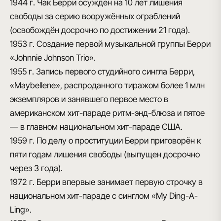
1944 г.
Чак Берри осуждён на 10 лет лишения
свободы за серию вооружённых ограблений
(освобождён досрочно по достижении 21 года).
1953 г.
Создание
первой музыкальной группы Берри
«Johnnie Johnson Trio».
1955 г.
Запись первого студийного сингла Берри,
«Maybellene», распроданного тиражом более 1 млн
экземпляров и занявшего первое место в
американском хит-параде ритм-энд-блюза и пятое
— в главном национальном хит-параде США.
1959 г.
По делу о проституции Берри приговорён к
пяти годам лишения свободы (выпущен досрочно
через 3 года).
1972 г.
Берри впервые занимает первую строчку в
национальном хит-параде с синглом «My Ding-A-
Ling».