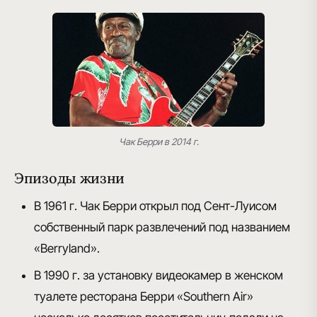
Чак Берри в 2014 г.
Эпизоды жизни
В 1961 г. Чак Берри открыл под Сент-Луисом
собственный парк развлечений
под названием
«Berryland».
В 1990 г. за установку видеокамер
в женском
туалете ресторана Берри «Southern Air»