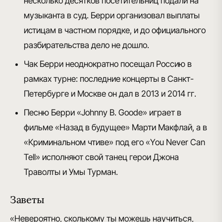
несколько десятков посетительниц подали на
музыканта в суд. Берри организовал выплаты
истицам в частном порядке, и до официального
разбирательства дело не дошло.
Чак Берри неоднократно посещал Россию
в
рамках турне: последние концерты в Санкт-
Петербурге и Москве он дал в 2013 и 2014 гг.
Песню Берри
«Johnny B. Goode»
играет в
фильме «Назад в будущее» Марти Макфлай, а в
«Криминальном чтиве» под его
«You Never Can
Tell»
исполняют свой танец герои Джона
Траволты и Умы Турман.
Заветы
«Невероятно, сколькому
ты можешь научиться
,