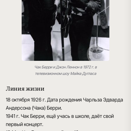
Чак Берри и Джон Леннон в 1972 г. в
телевизионном шоу Майка Дугласа
Линия жизни
18 октября 1926 г.
Дата рождения Чарльза Эдварда
Андерсона (Чака) Берри.
1941 г.
Чак Берри, ещё учась в школе, даёт свой
первый концерт.