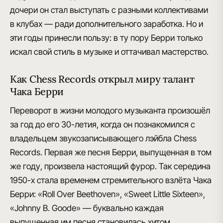
дочери он стал выступать с разными коллективами
в клубах — ради дополнительного заработка. Но и
эти годы принесли пользу: в ту пору Берри только
искал
свой стиль в музыке
и оттачивал мастерство.
Как Chess Records открыл миру талант
Чака Берри
Переворот в жизни молодого музыканта произошёл
за год до его 30-летия, когда он познакомился с
владельцем звукозаписывающего лэйбла Chess
Records.
Первая же песня Берри
, выпущенная в том
же году, произвела настоящий фурор. Так середина
1950-х стала временем стремительного взлёта Чака
Берри: «Roll Over Beethoven», «Sweet Little Sixteen»,
«Johnny B. Goode» — буквально каждая
выпущенная им песня становилась
хитом
.