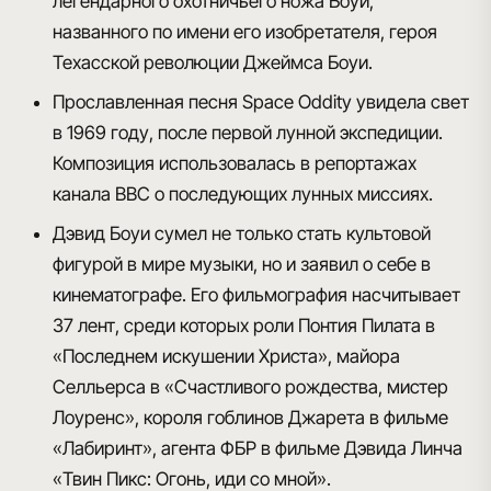
легендарного охотничьего ножа Боуи,
названного по имени его изобретателя, героя
Техасской революции Джеймса Боуи.
Прославленная песня Space Oddity увидела свет
в 1969 году, после первой лунной экспедиции.
Композиция использовалась в репортажах
канала BBC о последующих лунных миссиях.
Дэвид Боуи сумел не только стать культовой
фигурой в мире музыки, но и заявил о себе в
кинематографе. Его фильмография насчитывает
37 лент, среди которых роли Понтия Пилата в
«Последнем искушении Христа», майора
Селльерса в «Счастливого рождества, мистер
Лоуренс», короля гоблинов Джарета в фильме
«Лабиринт», агента ФБР в фильме Дэвида Линча
«Твин Пикс: Огонь, иди со мной».