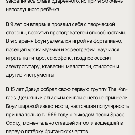
закрепилась слава
одарённого
, но при этом очень
непослушного ребёнка
.
В 9 лет он впервые
проявил себя с творческой
стороны
, восхитив преподавателей способностями.
В это время Боуи увлекался игрой на фортепиано,
посещал уроки музыки и хореографии, научился
играть на гитаре, саксофоне, позднее освоил
электрогитару, клавесин, меллотрон, стилофон и
другие инструменты.
В 15 лет Дэвид собрал свою первую
группу The Kon-
rads
. Дебютный альбом и синглы с него не принесли
Боуи широкой известности, настоящая популярность
пришла только в 1969 году с выходом
песни Space
Oddity
, моментально ставшей хитом и вошедшей в
первую пятёрку британских чартов.