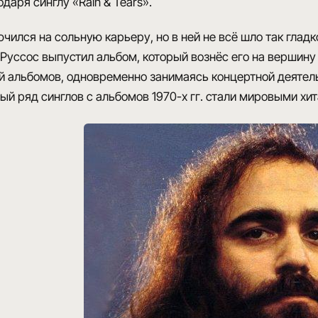
одаря синглу «Rain & Tears».
чился на сольную карьеру, но в ней не всё шло так глад
 Руссос выпустил альбом, который вознёс его на вершин
й альбомов, одновременно занимаясь концертной деяте
ый ряд синглов с альбомов 1970-х гг. стали мировыми хи