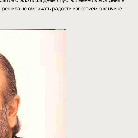
ытие стало лишь днём спустя: именно в этот день в
 решила не омрачать радости известием о кончине