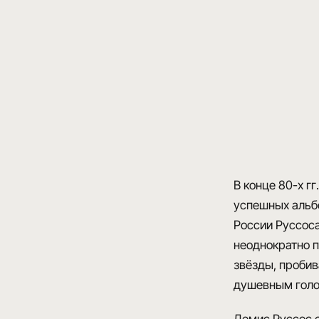
В конце 80-х г
успешных альбо
России Руссоса
неоднократно п
звёзды, проби
душевным голо