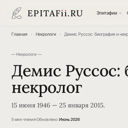
EPITAF
i
i
.RU
Эпитафии
Главная
›
Некрологи
›
Демис Руссос: биография и нек
— Некрологи —
Демис Руссос:
некролог
15 июня 1946 — 25 января 2015.
5 мин чтения
·
Обновлено:
Июнь 2026