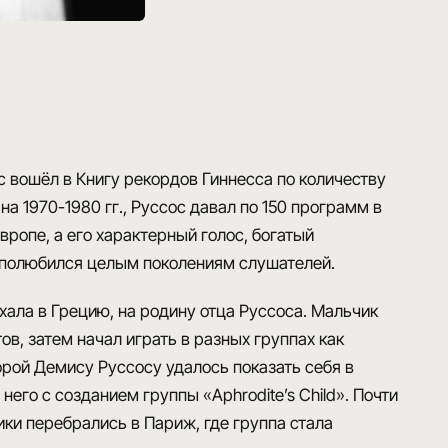
с вошёл в Книгу рекордов Гиннесса по количеству
на 1970-1980 гг., Руссос давал по 150 программ в
ропе, а его характерный голос, богатый
, полюбился целым поколениям слушателей.
ехала в Грецию, на родину отца Руссоса. Мальчик
в, затем начал играть в разных группах как
орой Демису Руссосу удалось показать себя в
него с созданием группы «Aphrodite’s Child». Почти
ники перебрались в Париж, где группа стала