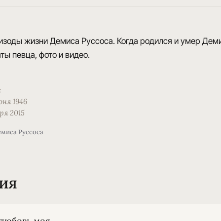
изоды жизни Демиса Руссоса. Когда родился и умер Деми
ты певца, фото и видео.
с
юня 1946
ря 2015
емиса Руссоса
ия
любовь моя,
