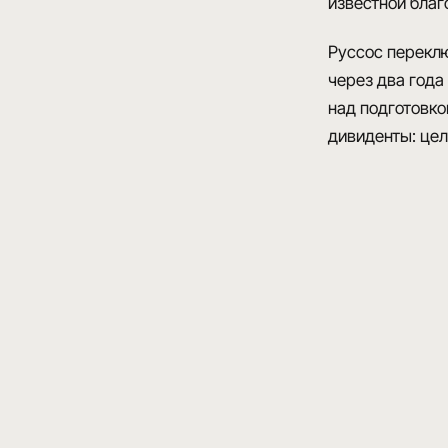
известной благ
Руссос переклю
через два года
над подготовко
дивиденты: цел