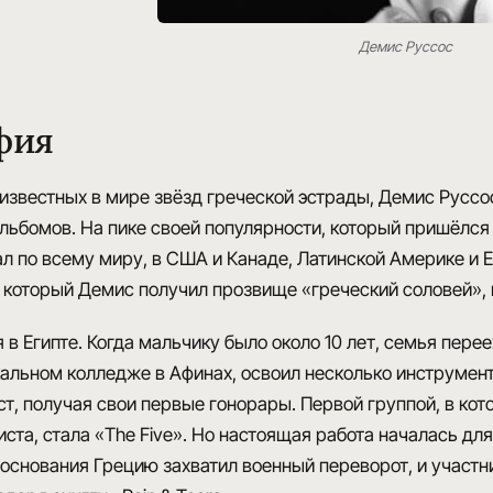
Демис Руссос
фия
известных в мире звёзд греческой эстрады, Демис Руссо
ьбомов. На пике своей популярности, который пришёлся 
л по всему миру, в США и Канаде, Латинской Америке и Ев
 который Демис получил прозвище «греческий соловей»
 в Египте. Когда мальчику было около 10 лет, семья пере
альном колледже в Афинах, освоил несколько инструменто
т, получая свои первые гонорары. Первой группой, в кот
ста, стала «The Five». Но настоящая работа началась для 
̈ основания Грецию захватил военный переворот, и участ