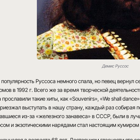
Демис Руссос
г. популярность Руссоса немного спала, но певец вернул 
мов в 1992 г. Всего же за время творческой деятельнос
 прославили такие хиты, как «Souvenirs», «We shall dance
риезжал выступать в нашу страну, каждый раз собирая по
вавшиеся из-за «железного занавеса» в СССР, были в лу
сом и экзотическими нарядами стал настоящим кумиром