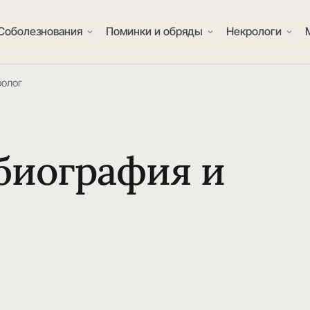
Соболезнования
Поминки и обряды
Некрологи
ролог
 биография и