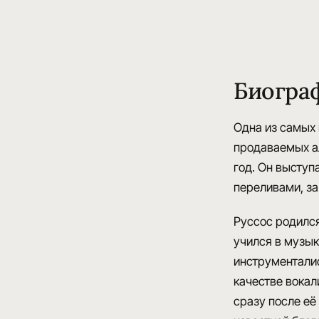
Биогра
Одна из самых 
продаваемых ал
год. Он выступа
переливами, за
Руссос родился
учился в музык
инструменталис
качестве вокали
сразу после ее