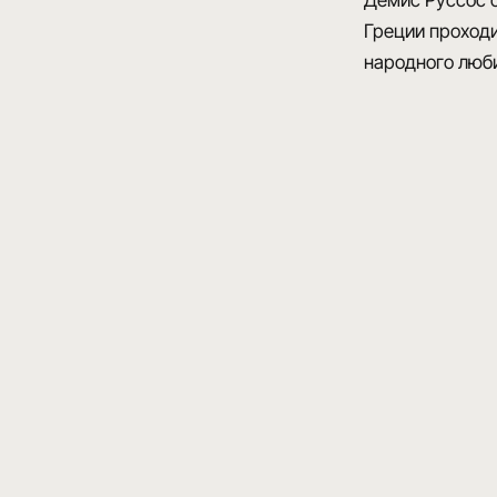
Демис Руссос с
Греции проходи
народного люб