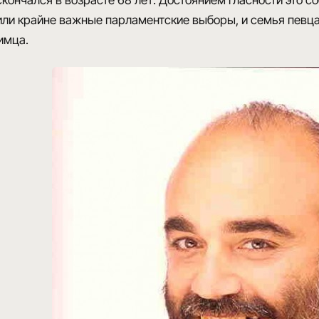
кончался в возрасте 68 лет. Достоянием гласности это соб
ли крайне важные парламентские выборы, и семья певца
имца.