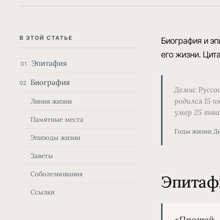
В ЭТОЙ СТАТЬЕ
Биография и эп
его жизни. Цита
Эпитафия
01
Биография
02
Демис Руссо
родился 15 и
Линия жизни
умер 25 янва
Памятные места
Годы жизни Д
Эпизоды жизни
Заветы
Соболезнования
Эпитаф
Ссылки
«Прощай, 