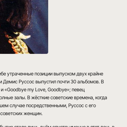
себе утраченные позиции выпуском двух крайне
ти Демис Руссос выпустил почти 30 альбомов. В
» и «Goodbye my Love, Goodbye»; певец
лные залы. В жёсткие советские времена, когда
чшем случае посредственными, Руссос с его
 советских женщин.