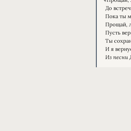
 До встречи и прощай!

 Пока ты меня помнишь, будет близок дальний край.

 Прощай, любовь моя,

 Пусть вера смягчит грусть:

 Ты сохрани меня в мечтах,

Из песни 