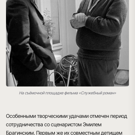
На съёмочной площадке фильма «Служебный роман»
Особенными творческими удачами отмечен период
сотрудничества со сценаристом Эмилем
Брагинским. Первым же их совместным детищем