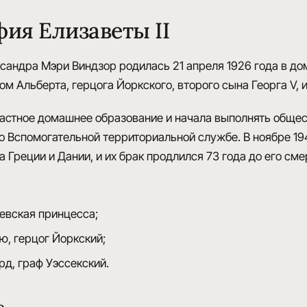
ия Елизаветы II
ксандра Мэри Виндзор
родилась 21 апреля 1926 года в до
м Альберта, герцога Йоркского, второго сына Георга V, и 
астное домашнее образование
и начала выполнять общес
во Вспомогательной территориальной службе. В ноябре 
 Греции и Дании, и их брак продлился 73 года до его смер
левская принцесса;
, герцог Йоркский;
д, граф Уэссекский.