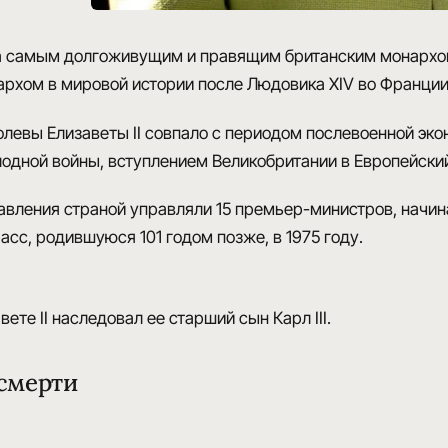
а
самым долгоживущим и правящим британским монарх
рхом в мировой истории после Людовика XIV во Франции
левы Елизаветы II
совпало с периодом послевоенной эко
одной войны, вступлением Великобритании в Европейскии
равления страной управляли
15 премьер-министров
, начи
асс, родившуюся 101 годом позже, в 1975 году.
ете II наследовал ее старший сын Карл III.
смерти