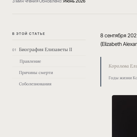
3 мин чтения
·
Обновлено:
Июнь 2026
В ЭТОЙ СТАТЬЕ
8 сентября 202
(Elizabeth Alex
Биография Елизаветы II
01
Правление
Королева Ели
Причины смерти
Годы жизни Ко
Соболезнования