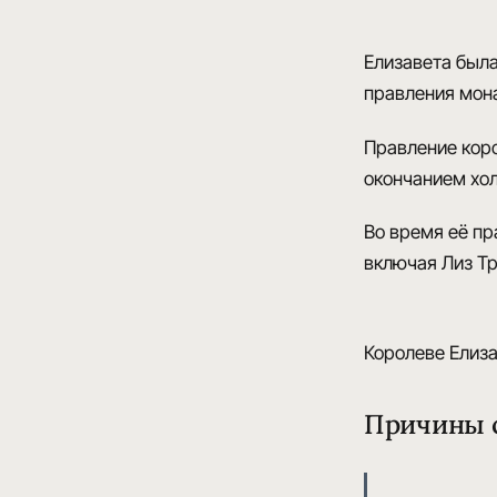
Елизавета был
правления мона
Правление коро
окончанием хол
Во время её п
включая Лиз Тр
Королеве Елизав
Причины 