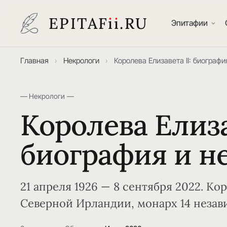
EPITAF
i
i
.RU
Эпитафии
Главная
›
Некрологи
›
Королева Елизавета II: биографи
— Некрологи —
Королева Елиза
биография и н
21 апреля 1926 — 8 сентября 2022. К
Северной Ирландии, монарх 14 незав