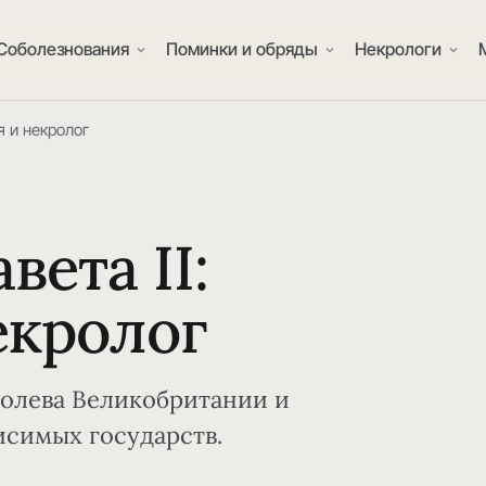
Соболезнования
Поминки и обряды
Некрологи
я и некролог
вета II:
екролог
оролева Великобритании и
исимых государств.