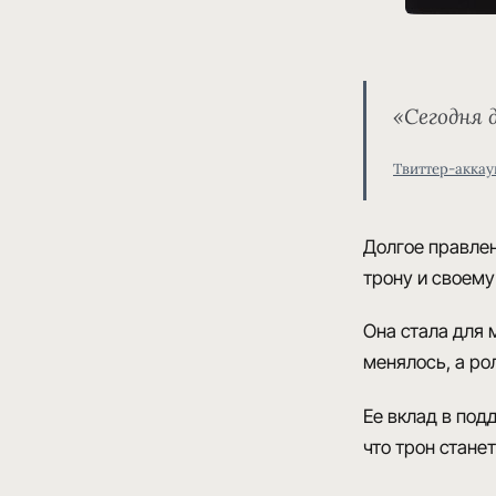
«Сегодня 
Твиттер-аккау
Долгое
правлен
трону и своему
Она
стала для 
менялось, а ро
Ее вклад в
подд
что трон станет