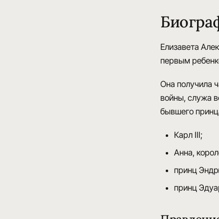
Биограф
Елизавета Але
первым ребенко
Она получила
ч
войны, служа 
бывшего принца
Карл III;
Анна, коро
принц Эндрю
принц Эдуар