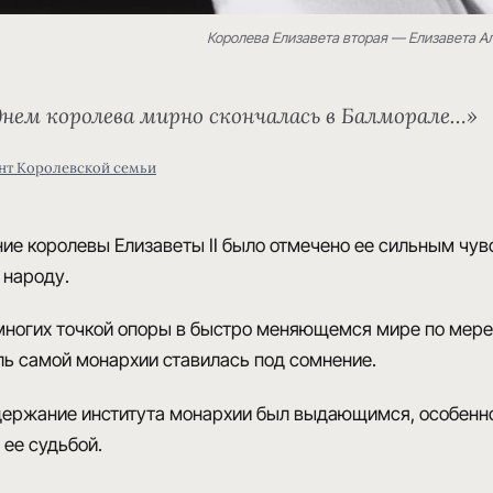
Королева Елизавета вторая — Елизавета А
днем ​​королева мирно скончалась в Балморале…»
нт Королевской семьи
ие королевы Елизаветы II
было отмечено ее
сильным чув
 народу.
многих точкой опоры
в ​​быстро меняющемся мире по мере 
ль самой монархии ставилась под сомнение.
ержание института монархии
был выдающимся, особенно у
 ее судьбой.