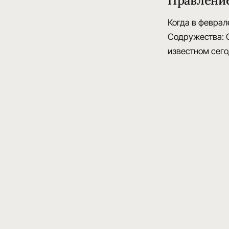
Правлени
Когда в феврале
Содружества: С
известном сего