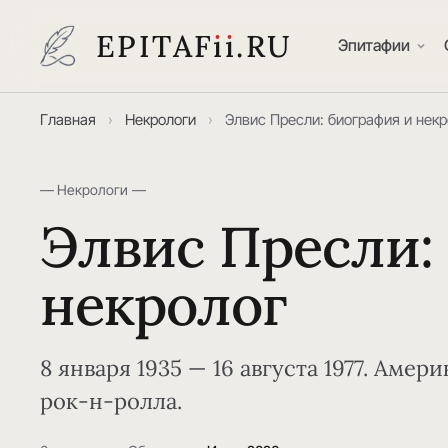
EPITAF
i
i
.RU
Эпитафии
Главная
›
Некрологи
›
Элвис Пресли: биография и некр
— Некрологи —
Элвис Пресли:
некролог
8 января 1935 — 16 августа 1977. Амер
рок-н-ролла.