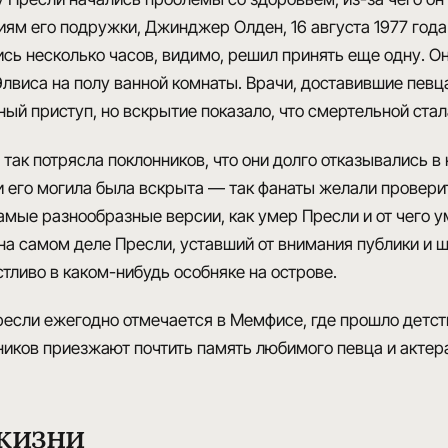
иям его подружки,
Джинджер Олден
, 16 августа 1977 го
сь несколько часов, видимо, решил принять еще одну. О
лвиса на полу ванной комнаты. Врачи, доставившие певц
ый приступ, но вскрытие показало, что
смертельной ста
так потрясла поклонников
, что они долго отказывались в
и
его могила была вскрыта
— так фанаты желали проверить
мые разнообразные версии, как умер Пресли и от чего у
на самом деле Пресли, уставший от внимания публики и 
астливо в каком-нибудь особняке на острове
.
ресли ежегодно отмечается в Мемфисе
, где прошло детс
иков приезжают почтить память любимого певца и актер
жизни