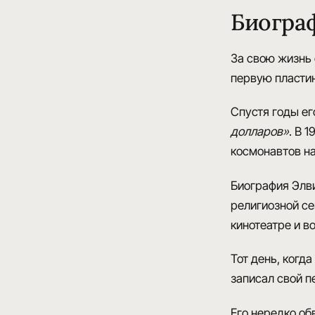
Биогра
За свою жизнь 
первую пластин
Спустя годы ег
долларов»
. В 
космонавтов на
Биография Элви
религиозной с
кинотеатре и в
Тот день, когд
записал свой 
Его нередко об