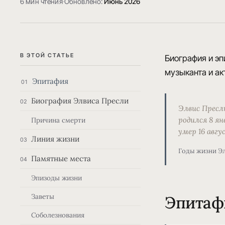
6 мин чтения
·
Обновлено:
Июнь 2026
В ЭТОЙ СТАТЬЕ
Биография и эп
музыканта и акт
Эпитафия
01
Биография Элвиса Пресли
02
Элвис Пресл
родился 8 ян
Причина смерти
умер 16 авгу
Линия жизни
03
Годы жизни Э
Памятные места
04
Эпизоды жизни
Заветы
Эпитаф
Соболезнования