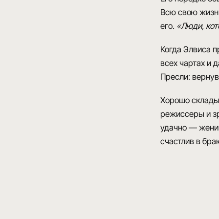
Всю свою жиз
его.
«Люди, кот
Когда
Элвиса п
всех чартах и 
Пресли: вернув
Хорошо склады
режиссеры и зр
удачно
— женив
счастлив в брак