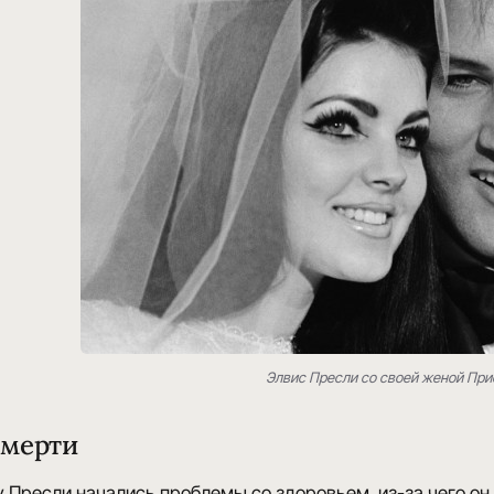
Элвис Пресли со своей женой При
смерти
 у Пресли начались проблемы со здоровьем, из-за чего он