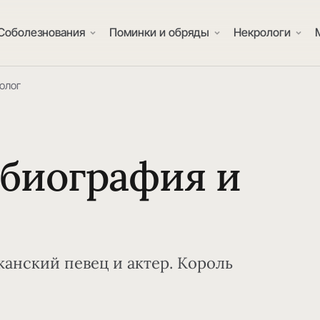
Соболезнования
Поминки и обряды
Некрологи
олог
 биография и
иканский певец и актер. Король