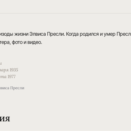
изоды жизни Элвиса Пресли. Когда родился и умер Пресли
ера, фото и видео.
и
варя 1935
ста 1977
лвиса Пресли
ия