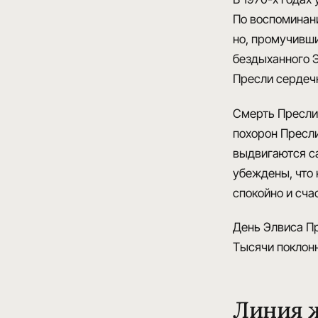
По воспоминан
но, промучивши
бездыханного Э
Пресли сердечн
Смерть Пресли 
похорон Пресл
выдвигаются са
убеждены, что 
спокойно и сч
День Элвиса П
Тысячи поклонн
Линия 