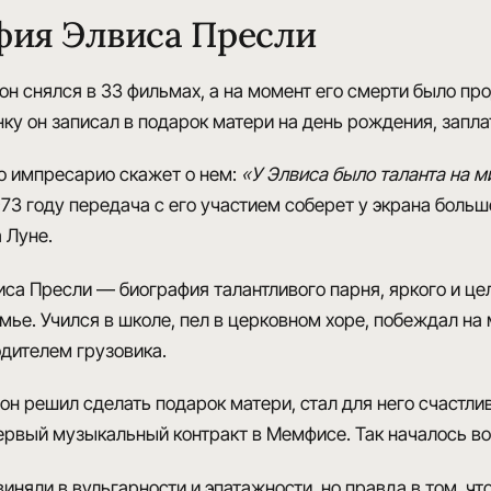
фия Элвиса Пресли
он
снялся в 33 фильмах
, а на момент его смерти было
про
ку он записал в подарок матери на день рождения, запла
о импресарио скажет о нем
:
«У Элвиса было таланта на м
1973 году передача с его участием соберет у экрана боль
 Луне.
са Пресли — биография талантливого парня, яркого и ц
емье. Учился в школе, пел в церковном хоре, побеждал на
одителем грузовика.
а он решил сделать подарок матери, стал для него счастл
первый музыкальный контракт в Мемфисе. Так началось
во
виняли в вульгарности и эпатажности
, но правда в том, ч