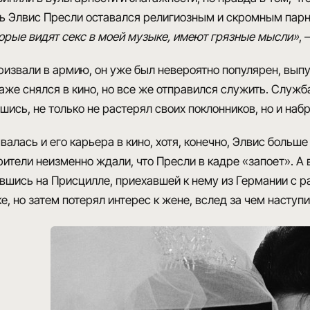
нь
Элвис Пресли оставался религиозным и скромным пар
орые видят секс в моей музыке, имеют грязные мысли»
, 
ризвали в армию
, он уже был невероятно популярен, вып
даже снялся в кино, но все же
отправился служить
. Служб
шись, не только
не растерял своих поклонников
, но и на
валась и его
карьера в кино
, хотя, конечно, Элвис больш
ители неизменно ждали, что Пресли в кадре «запоет». А 
шись на Присцилле, приехавшей к нему из Германии с ра
е, но затем потерял интерес к жене, вслед за чем наступи