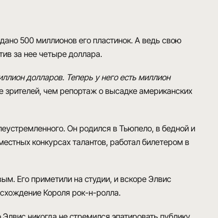
дано 500 миллионов его пластинок
. А ведь свою
тив за нее четыре доллара.
иллион долларов. Теперь у него есть миллион
ше зрителей, чем репортаж о высадке американских
елеустремленного
. Он родился в Тьюпело, в бедной и
 местных конкурсах талантов, работал билетером в
ивым.
Его приметили на студии
, и вскоре Элвис
схождение Короля рок-н-ролла
.
то Элвис никогда не стремился эпатировать публику.