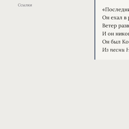
Ссылки
«Последнии
Он ехал в 
Ветер разв
И он никог
Из песни Н