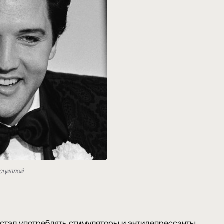
сциллой
стал употреблять стимуляторы и антидепрессанты
.