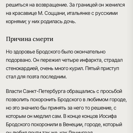
решиться на возвращение.
За границей он женился
на красавице М. Соццани
, итальянке с русскими
корнями; у них родилась дочь.
Причина смерти
Но здоровье Бродского было окончательно
подорвано. Он пережил четыре инфаркта, страдал
стенокардией, очень много курил.
Пятый приступ
стал для поэта последним
.
Власти Санкт-Петербурга обращались с просьбой
позволить похоронить Бродского в любимом городе,
но это значило бы принять за него то решение, с
которым он медлил сам. В конце концов
Иосифа
Бродского похоронили в Венеции
, городе, который
он любил почти так же, как Ленинград.