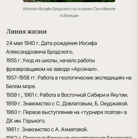
Могила Иосифа Бродского на острове Сан-Микеле
в Венеции
Линия жизни
24 мая 1940 г.
Дата рождения Иосифа
Александровича Бродского.
1955 г.
Уход из школы, начало работы
фрезеровщиком на заводе «Арсенал».
1957-1958 гг.
Работа в геологических экспедициях на
Белом море.
1959 г., 1961 г.
Работа в Восточной Сибири и Якутии.
1959 г.
Знакомство с С. Довлатовым, Б. Окуджавой.
1960 г.
Первое выступление на «турнире поэтов» в
ДК им. Горького.
1961 г.
Знакомство с А. Ахматовой.
1962 г.
Первая публикация стихотворения Бродского