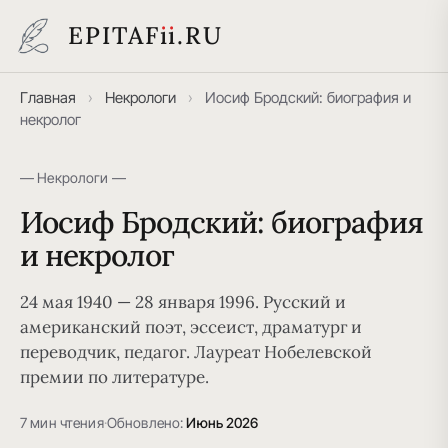
EPITAF
i
i
.RU
Главная
›
Некрологи
›
Иосиф Бродский: биография и
некролог
— Некрологи —
Иосиф Бродский: биография
и некролог
24 мая 1940 — 28 января 1996. Русский и
американский поэт, эссеист, драматург и
переводчик, педагог. Лауреат Нобелевской
премии по литературе.
7 мин чтения
·
Обновлено:
Июнь 2026