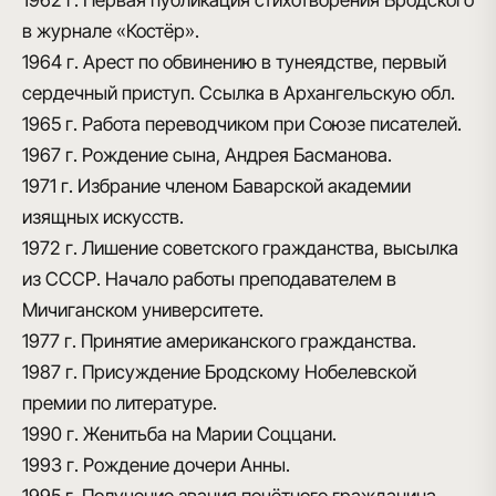
в журнале «Костёр».
1964 г.
Арест по обвинению в тунеядстве, первый
сердечный приступ. Ссылка в Архангельскую обл.
1965 г.
Работа переводчиком при Союзе писателей.
1967 г.
Рождение сына, Андрея Басманова.
1971 г.
Избрание членом Баварской академии
изящных искусств.
1972 г.
Лишение советского гражданства, высылка
из СССР. Начало работы преподавателем в
Мичиганском университете.
1977 г.
Принятие американского гражданства.
1987 г.
Присуждение Бродскому Нобелевской
премии по литературе.
1990 г.
Женитьба на Марии Соццани.
1993 г.
Рождение дочери Анны.
1995 г.
Получение звания почётного гражданина