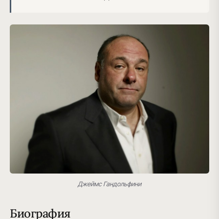
Джеймс Гандольфини
Биография