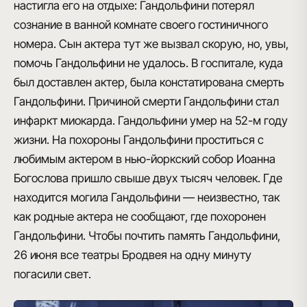
настигла его на отдыхе: Гандольфини потерял
сознание в ванной комнате своего гостиничного
номера. Сын актера тут же вызвал скорую, но, увы,
помочь Гандольфини не удалось. В госпитале, куда
был доставлен актер, была констатирована смерть
Гандольфини. Причиной смерти Гандольфини стал
инфаркт миокарда. Гандольфини умер на 52-м году
жизни. На похороны Гандольфини проститься с
любимым актером в нью-йоркский собор Иоанна
Богослова пришло свыше двух тысяч человек. Где
находится могила Гандольфини — неизвестно, так
как родные актера не сообщают, где похоронен
Гандольфини. Чтобы почтить память Гандольфини,
26 июня все театры Бродвея на одну минуту
погасили свет.