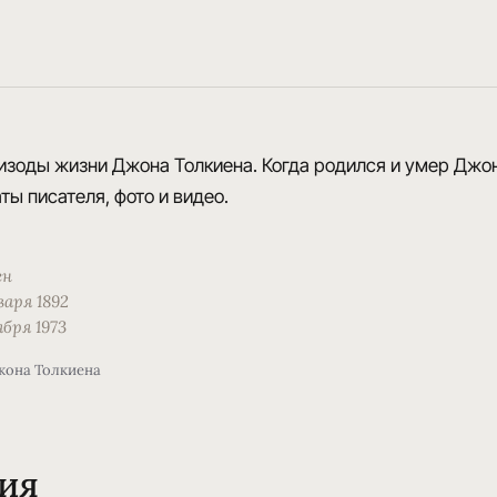
изоды жизни Джона Толкиена. Когда родился и умер Джон
ты писателя, фото и видео.
ен
варя 1892
бря 1973
жона Толкиена
ия