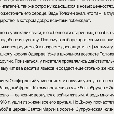
читателей, так же остро нуждающихся в новых ценностях.
а ожесточить его сердце. Ведь Толкиен знал, что там, в г
арство, в котором добро все-таки побеждает.
жона увлекали языки, в особенности старинные, позабыт
 подобное искусству. Поэтому в выборе профессии никаки
лишился родителей в возрасте двенадцати лет) мальчик
колу короля Эдварда. Уже в школьном возрасте Толкиен
других. Признаться, у писателя проявлялись действитель
 выучит два десятка языков и создаст еще столько же ис
чием Оксфордский университет и получив ученую степень
Западный фронт. К тому времени он уже был обручен с Э
езло — ее жених вернулся с войны живым. А ведь многи
 1918 г. ушли из жизни все его друзья. Но Джону посчастл
ьбой в церкви Святой Марии в Уорике. Супружеская жизн