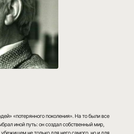
ей» «потерянного поколения». На то были все
ыбрал иной путь: он создал собственный мир,
л убежищем не только для него самого, но и для