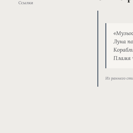
Ссылки
«Музыка
Луна по
Корабли
Пламя 
Из раннего ст