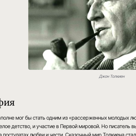
Джон Толкиен
фия
полне мог бы стать одним из «рассерженных молодых люд
лое детство, и участие в Первой мировой. Но писатель в
а постулатах любви и чести. Сказочный мир Толкиена ста