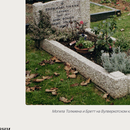
Могила Толкиена и Бретт на Вулверкотском 
зни