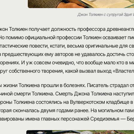
Джон Толкиен с супругой Эдит 
жон Толкиен получает должность профессора древнеангл
Но помимо официальной профессии Толкиен осваивает пи
тастические повести, кстати, весьма оригинальные для с
з предшествующих ему авторов не удавалось достичь сто
орениях. И уж совсем очевидно, что вообще мало кто в 
уг собственного творения, какой вызвал выход «Властели
 жизни Толкиена прошли в болезнях. Писатель страдал от
иной смерти Толкиена. Смерть Джона Толкиена наступила в
роны Толкиена состоялись на Вулверкотском кладбище в 
оторая скончалась двумя годами ранее. На могильном пам
равированы имена главных персонажей Средиземья — Бер