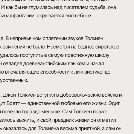
 И как бы не глумилась над писателем судьба, она
лубинах фантазии, скрывается волшебное
ые. В непривычном сплетении звуков Толкиен
х сомнений не было. Несмотря на бедное сиротское
у удалось поступить в самую престижную школу
 овладел древнеанглийским языком и начал
но впечатляющие способности к лингвистике: до
кусственных.
, Джон Толкиен вступил в добровольческие войска и
дит Бретт — единственной любовью его жизни. Эдит
м повезло гораздо меньше. Сам Толкиен позже
ивилось выжить, и свой праздник жизни он отметил
ь оказалась для Толкиена весьма приятной, а сам он