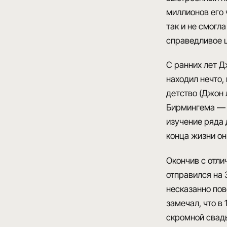
миллионов его 
так и не смогл
справедливое ц
С ранних лет Д
находил нечто,
детство (Джон 
Бирмингема — ш
изучение ряда 
конца жизни он
Окончив с отли
отправился на 
несказанно пов
замечал, что в
скромной свад