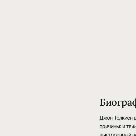
Биогра
Джон Толкиен в
причины: и тяже
выстроенный н