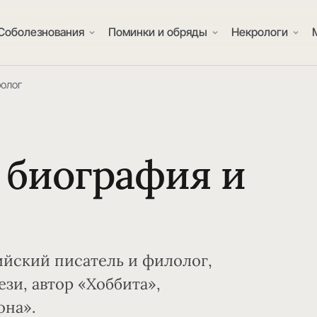
Соболезнования
Поминки и обряды
Некрологи
ролог
 биография и
ийский писатель и филолог,
и, автор «Хоббита»,
она».