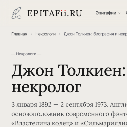
EPITAF
i
i
.RU
Эпитафии
Главная
›
Некрологи
›
Джон Толкиен: биография и нек
— Некрологи —
Джон Толкиен:
некролог
3 января 1892 — 2 сентября 1973. Англ
основоположник современного фэнтез
«Властелина колец» и «Сильмарилли