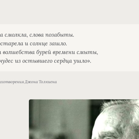
 смолкла, слова позабыты.

старела и солнце зашло.

 волшебства бурей времени смыты,

чудес из остывшего сердца ушло».
ихотворения Джона Толкиена