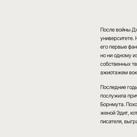
После войны Д
университете. 
его первые фан
но ни одному и
собственных тв
ажиотажем вокр
Последние годы
послужила прич
Борнмута. Похо
женой Эдит, к
писателя, выг