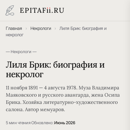
EPITAF
i
i
.RU
Главная
›
Некрологи
›
Лиля Брик: биография и
некролог
— Некрологи —
Лиля Брик: биография и
некролог
11 ноября 1891 — 4 августа 1978. Муза Владимира
Маяковского и русского авангарда, жена Осипа
Брика. Хозяйка литературно-художественного
салона. Автор мемуаров.
5 мин чтения
·
Обновлено:
Июнь 2026