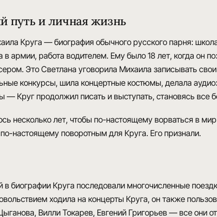
й путь и личная жизнь
аила Круга — биография обычного русского парня
: школ
в армии, работа водителем. Ему было 18 лет, когда он позн
ером. Это Светлана уговорила Михаила записывать свои 
ьные конкурсы, шила концертные костюмы, делала аудиоз
ды
— Круг продолжил писать и выступать, становясь все 
сь несколько лет, чтобы по-настоящему ворваться в мир
л по-настоящему поворотным для Круга.
Его признали
.
й в биографии Круга
последовали многочисленные поездк
овольствием ходила на концерты Круга, он также пользо
Цыганова, Вилли Токарев, Евгений Григорьев — все они о