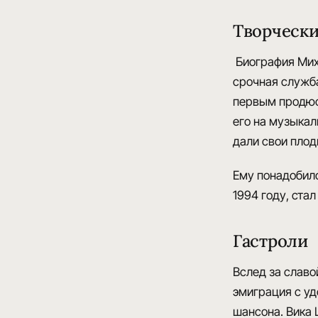
Творчески
Биография Мих
срочная служба 
первым продюс
его на музыкал
дали свои пло
Ему понадобило
1994 году, ста
Гастроли
Вслед за славо
эмиграция с уд
шансона. Вика 