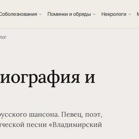
Соболезнования
Поминки и обряды
Некрологи
лог
биография и
русского шансона. Певец, поэт,
ческой песни «Владимирский