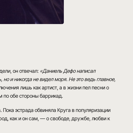
идели
, он отвечал:
«Даниель Дефо написал
 но и никогда не видел моря. Не это ведь главное,
лючения лишь как артист, а в жизни пел песни о
м по обе стороны баррикад.
а. Пока эстрада обвиняла Круга в популяризации
род, как и он сам, —
о свободе, дружбе, любви к