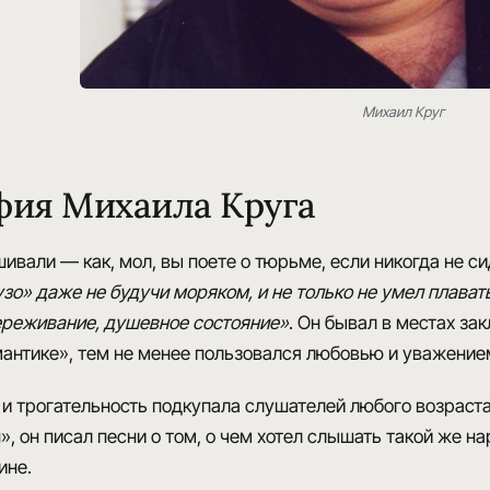
Михаил Круг
фия Михаила Круга
шивали — как, мол, вы
поете о тюрьме, если никогда не с
зо» даже не будучи моряком, и не только не умел плавать,
ереживание, душевное состояние
»
. Он бывал в местах зак
антике», тем не менее пользовался любовью и уважение
 и трогательность подкупала слушателей любого возраст
, он писал песни о том, о чем хотел слышать такой же на
ине
.