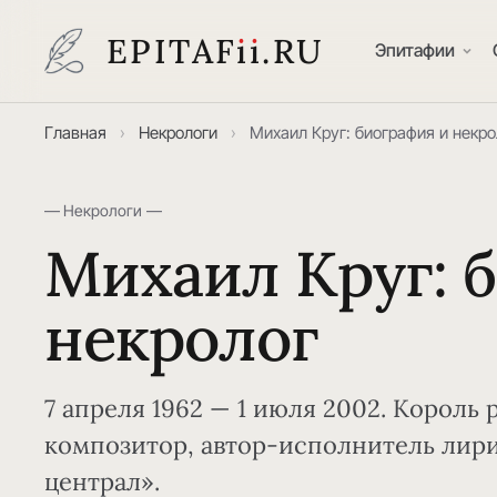
EPITAF
i
i
.RU
Эпитафии
Главная
›
Некрологи
›
Михаил Круг: биография и некро
— Некрологи —
Михаил Круг: 
некролог
7 апреля 1962 — 1 июля 2002. Король 
композитор, автор-исполнитель лири
централ».