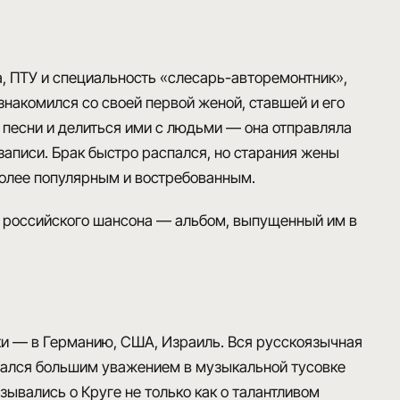
а, ПТУ и специальность «слесарь-авторемонтник»,
акомился со своей первой женой, ставшей и его
песни и делиться ими с людьми — она отправляла
аписи. Брак быстро распался, но
старания жены
более популярным и востребованным.
 российского шансона — альбом, выпущенный им в
и — в Германию, США, Израиль. Вся русскоязычная
вался большим уважением в музыкальной тусовке
тзывались о Круге не только как о талантливом