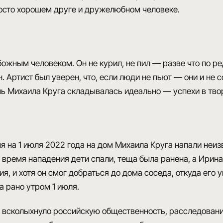
росто хорошем друге и дружелюбном человеке.
божным человеком
. Он не курил, не пил — разве что по 
он. Артист был уверен, что, если люди не пьют — они и не
ь Михаила Круга складывалась идеально — успехи в творч
ня на 1 июля 2022 года на дом Михаила Круга напали неи
о время нападения дети спали, теща была ранена, а Ирина
я, и хотя он смог добраться до дома соседа, откуда его 
а рано утром 1 июля.
а всколыхнуло российскую общественность,
расследовани