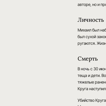
авторе, но и п
Личность
Михаил был на
был сухой зак
ругаются. Жизн
Смерть
В ночь с 30 ию
теща и дети. В
тяжелые ранени
Круга наступил
Убийство Круг