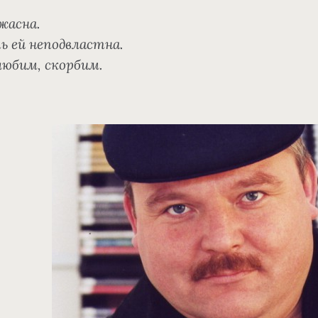
жасна.
 ей неподвластна.
юбим, скорбим.