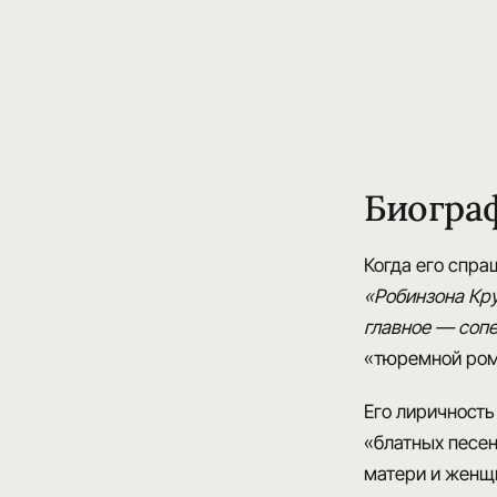
Биогра
Когда его спра
«Робинзона Кру
главное — соп
«тюремной ром
Его лиричность
«блатных песен»
матери и женщ