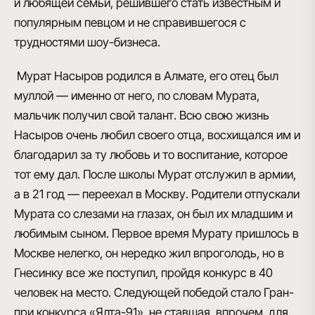
и любящей семьи, решившего стать известным и
популярным певцом и не справившегося с
трудностями шоу-бизнеса
.
Мурат Насыров родился в Алмате, его отец был
муллой
— именно от него, по словам Мурата,
мальчик получил свой талант. Всю свою жизнь
Насыров очень любил своего отца, восхищался им и
благодарил за ту любовь и то воспитание, которое
тот ему дал. После школы Мурат отслужил в армии,
а в 21 год — переехал в Москву. Родители отпускали
Мурата со слезами на глазах, он был их младшим и
любимым сыном. Первое время
Мурату пришлось в
Москве нелегко
, он нередко жил впроголодь, но в
Гнесинку все же поступил, пройдя конкурс в 40
человек на место. Следующей победой стало
Гран-
при конкурса «Ялта-91»
, не ставшая, впрочем, для