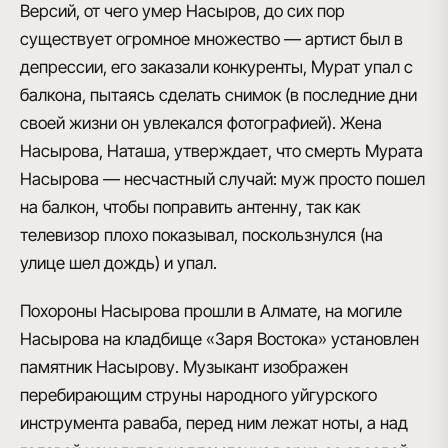
Версий, от чего умер Насыров, до сих пор
существует огромное множество —
артист был в
депрессии, его заказали конкуренты, Мурат упал с
балкона, пытаясь сделать снимок
(в последние дни
своей жизни он увлекался фотографией). Жена
Насырова, Наташа, утверждает, что
смерть Мурата
Насырова — несчастный случай
: муж просто пошел
на балкон, чтобы поправить антенну, так как
телевизор плохо показывал, поскользнулся (на
улице шел дождь) и упал.
Похороны Насырова прошли в Алмате
, на могиле
Насырова
на кладбище «Заря Востока» установлен
памятник Насырову
. Музыкант изображен
перебирающим струны народного уйгурского
инструмента раваба, перед ним лежат ноты, а над