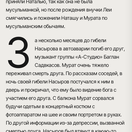
приняли Наталью, так как она не была
мусульманкой, но после рождения внучки Леи
смягчились и поженили Наташу и Мурата по
мусульманским обычаям.
З
а несколько месяцев до гибели
Насырова в автоаварии погиб его друг,
музыкант группы «А-Студио» Баглан
Садвкасов. Мурат очень тяжело
переживал смерть друга. По рассказам соседей, в
ночь своей гибели Насыров постучался к ним в
дверь и прокричал, что ему было видение бога с
участием его друга.
С балкона Мурат сорвался
будучи одетым в концертный костюм с
фотоаппаратом на шее и своим портретом в руках
.
По другой информации из-за депрессии, вызванной
смертью друга, Насыров был втянут в какую-то