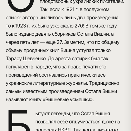
плодотворных украинских писателей.
Так, если к 1921 г. в послужном
списке автора числилось лишь два произведения,
то к 1923 г. их было уже около 270! В том же году
было издано девять сборников Остапа Вишни, а
через пять лет — еще 27. Заметим, что по общему
объему проданных книг Вишня уступал только
Тарасу Шевченко. До ареста сатирик был так
популярен в народе, что за право печати его
произведений состязались практически все
украинские литературные журналы. Традиционно
самым известным произведением Остапа Вишни
называют книгу «Вишневые усмешки».
Б
ытуют легенды, что Остап Вишня
позволял себе отшучиваться даже на
допросах НКВД. Так, когда писателю