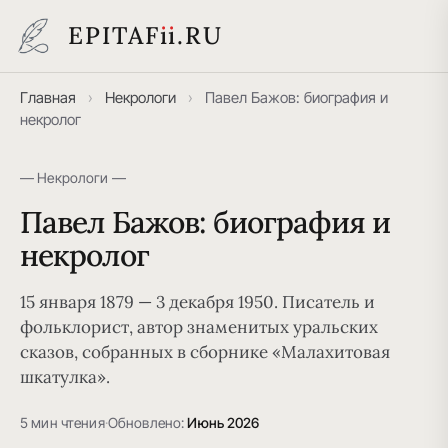
EPITAF
i
i
.RU
Главная
›
Некрологи
›
Павел Бажов: биография и
некролог
— Некрологи —
Павел Бажов: биография и
некролог
15 января 1879 — 3 декабря 1950. Писатель и
фольклорист, автор знаменитых уральских
сказов, собранных в сборнике «Малахитовая
шкатулка».
5 мин чтения
·
Обновлено:
Июнь 2026