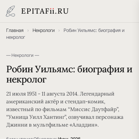
EPITAF
i
i
.RU
Главная
›
Некрологи
›
Робин Уильямс: биография и
некролог
— Некрологи —
Робин Уильямс: биография и
некролог
21 июля 1951 - 11 августа 2014. Легендарный
американский актёр и стендап-комик,
известный по фильмам “Миссис Даутфайр”,
“Умница Уилл Хантинг”, озвучивал персонажа
Джинни в мультфильме «Аладдин».
6 мин чтения
·
Обновлено:
Июнь 2026