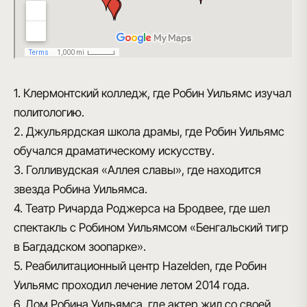
1. Клермонтский колледж, где Робин Уильямс изучал
политологию.
2. Джульярдская школа драмы, где Робин Уильямс
обучался драматическому искусству.
3. Голливудская «Аллея славы», где находится
звезда Робина Уильямса.
4. Театр Ричарда Роджерса на Бродвее, где шел
спектакль с Робином Уильямсом «Бенгальский тигр
в Багдадском зоопарке».
5. Реабилитационный центр Hazelden, где Робин
Уильямс проходил лечение летом 2014 года.
6. Дом Робина Уильямса, где актер жил со своей