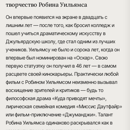
творчество Робина Уильямса
Он впервые появился на экране в двадцать с
лишним лет — после того, как
бросил колледж и
пошел учиться драматическому искусству
в
Джульярдскую школу, где стал одним из лучших
учеников. Уильямсу не было и сорока лет, когда он
впервые был номинирован на «Оскар». Свою
первую статуэтку он получил в 46 лет — в самом
расцвете своей кинокарьеры. Практически любой
фильм с Робином Уильямсом неизменно вызывал
восхищение зрителей и критиков — будь то
философская
драма «Куда приводят мечты»
,
лирическая семейная
комедия «Миссис Даутфайр»
или
фильм-приключение «Джуманджи»
. Талант
Робина Уильямса одинаково раскрывался как в