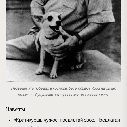
Первыми, кто побывал в космосе, были собаки. Королев лично
возился с будущими четвероногими «космонавтами».
Заветы
«Критикуешь чужое, предлагай свое. Предлагая