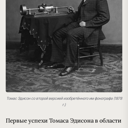
Томас Эдисон со второй версией изобретённого им фонографа (1878
г.)
Первые успехи Томаса Эдисона в области