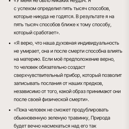
«
У
меня не было никаких неудач. Я
с успехом определил пять тысяч способов,
которые никуда не годятся. В результате я на
пять тысяч способов ближе к тому способу,
который сработает».
«
Я
верю, что наша духовная индивидуальность
не умирает, она и после смерти способна влиять
на материю. Если моё предположение верно,
то человек обязательно создаст
сверхчувствительный прибор, который позволит
записывать послания от наших предков,
независимо от того, какой образ принимают они
после своей физической смерти».
«
П
ока человек не сможет продублировать
обыкновенную зеленую травинку, Природа
будет вечно насмехаться над его так