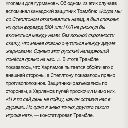
«голами для гурманов»
. Об одном из этих случаев
вспоминал канадский защитник Трамбле:
«Когда мы
со Степлтоном откатывались назад, я был спокоен:
ни один форвард ВХА или НХЛ не рискнул бы
вклиниться между нами. Без ложной скромности
скажу, что менее опасно очутиться между двумя
жерновами. Однако этот русский нападающий
понёсся прямо на нас…»
. В итоге Трамбле
показалось, что Харламов пытается обойти его с
внешней стороны, а Степлтону показалось прямо
противоположное. Защитники разъехались по
сторонам, а Харламов пулей проскочил мимо них.
«И я по сей день не пойму, как он оставил нас в
дураках. Но одно я знаю точно: другого такого
игрока нет»
, — констатировал Трамбле.