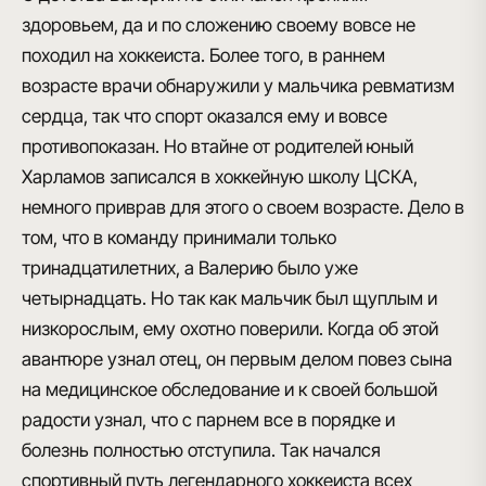
здоровьем
, да и по сложению своему вовсе не
походил на хоккеиста. Более того, в раннем
возрасте врачи обнаружили у мальчика
ревматизм
сердца
, так что спорт оказался ему и вовсе
противопоказан. Но
втайне
от родителей юный
Харламов записался в хоккейную школу ЦСКА,
немного приврав для этого о своем возрасте. Дело в
том, что в команду принимали только
тринадцатилетних, а
Валерию было уже
четырнадцать
. Но так как мальчик был щуплым и
низкорослым, ему охотно поверили. Когда об этой
авантюре узнал отец, он первым делом повез сына
на медицинское обследование и к своей большой
радости узнал, что с парнем все в порядке и
болезнь полностью отступила
. Так начался
спортивный путь легендарного хоккеиста всех