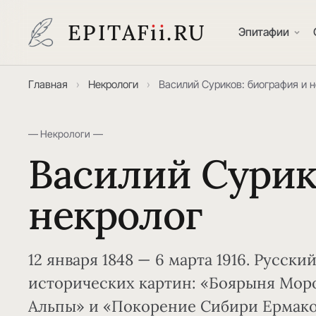
EPITAF
i
i
.RU
Эпитафии
Главная
›
Некрологи
›
Василий Суриков: биография и 
— Некрологи —
Василий Сурик
некролог
12 января 1848 — 6 марта 1916. Русски
исторических картин: «Боярыня Моро
Альпы» и «Покорение Сибири Ермако