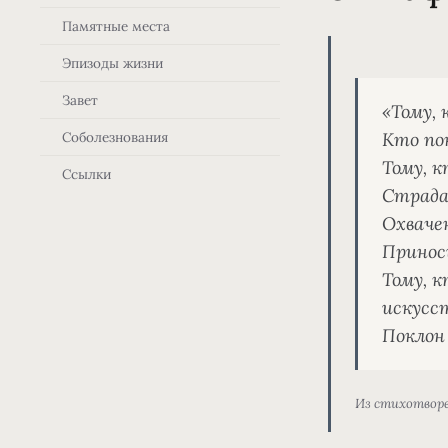
Памятные места
Эпизоды жизни
Завет
«Тому,
Соболезнования
Кто по
Тому, к
Ссылки
Страда
Охваче
Приноси
Тому, к
искусс
Поклон 
Из стихотворе