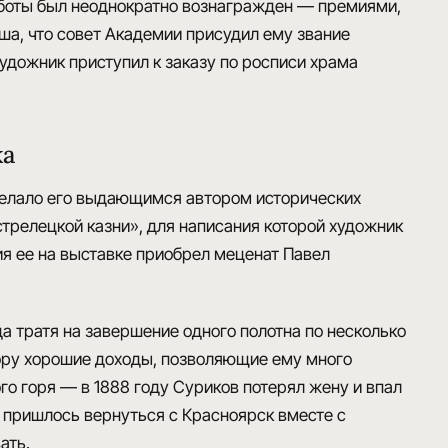
аботы был неоднократно вознагражден — премиями,
оша, что совет Академии присудил ему
звание
художник приступил к заказу по росписи
храма
ка
сделало его выдающимся автором
исторических
стрелецкой казни»
, для написания которой художник
ия ее на выставке
приобрел меценат Павел
гда тратя на завершение одного полотна по несколько
втору хорошие доходы, позволяющие ему много
го горя
— в 1888 году Суриков потерял жену и впал
у пришлось
вернуться с Красноярск
вместе с
ать.