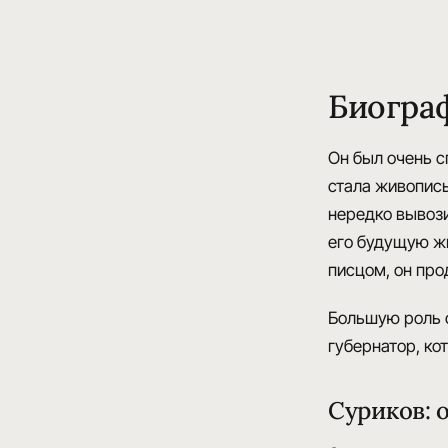
Биогра
Он был очень 
стала живопис
нередко вывози
его будущую жи
писцом, он
про
Большую роль с
губернатор
, к
Суриков: 