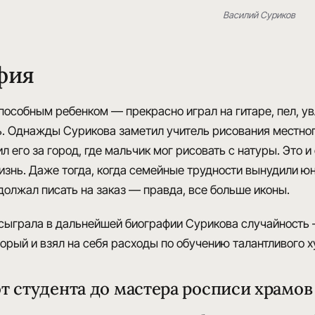
Василий Суриков
фия
способным ребенком
— прекрасно играл на гитаре, пел, у
ь. Однажды Сурикова заметил
учитель рисования
местног
л его за город, где мальчик мог рисовать с натуры. Это
знь. Даже тогда, когда семейные трудности вынудили юн
должал писать на заказ
— правда, все больше иконы.
ыграла в дальнейшей биографии Сурикова случайность
оторый и взял на себя расходы по обучению талантливого
от студента до мастера росписи храмов