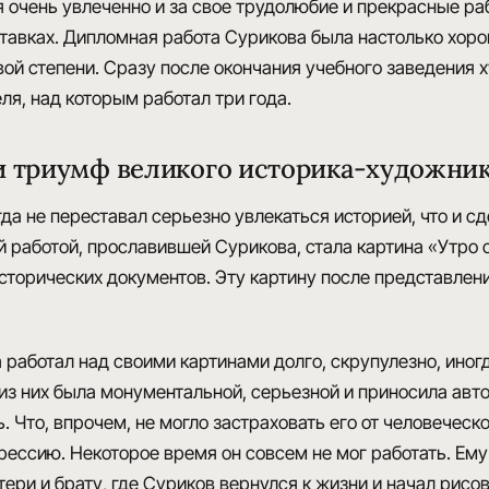
я очень
увлеченно
и за свое трудолюбие и прекрасные р
тавках. Дипломная работа Сурикова была настолько хор
ой степени
. Сразу после окончания учебного заведения 
еля
, над которым работал три года.
и триумф великого историка-художни
гда не переставал серьезно
увлекаться историей
, что и 
й работой, прославившей Сурикова, стала картина
«Утро 
сторических документов. Эту картину после представлен
 работал над своими картинами долго,
скрупулезно
, ино
 из них была монументальной, серьезной и приносила а
ь
. Что, впрочем, не могло застраховать его от
человеческо
рессию. Некоторое время он совсем не мог работать. Ем
тери и брату, где Суриков вернулся к жизни и начал рисов