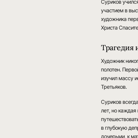
Суриков училс
участием в выс
художника перв
Христа Спасит
Трагедия 
Художник нико
полотен
. Перво
изучил массу и
Третьяков
.
Суриков всегда
лет, но каждая
путешествоват
в глубокую деп
дочерьми, к ма