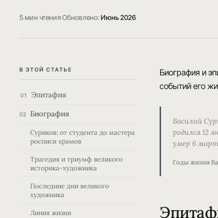
5 мин чтения
·
Обновлено:
Июнь 2026
В ЭТОЙ СТАТЬЕ
Биография и эп
событий его жи
Эпитафия
01
Биография
02
Василий Сур
родился 12 я
Суриков: от студента до мастера
росписи храмов
умер 6 март
Трагедия и триумф великого
Годы жизни В
историка-художника
Последние дни великого
художника
Эпитаф
Линия жизни