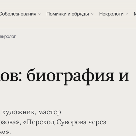
Соболезнования
Поминки и обряды
Некрологи
некролог
ов: биография и
й художник, мастер
зова», «Переход Суворова через
м».