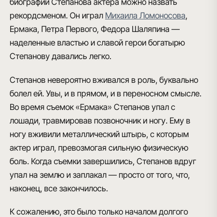
биографии Степанова актера можно назвать
рекордсменом. Он играл
Михаила Ломоносова
,
Ермака, Петра Первого, Федора Шаляпина —
наделенные властью и славой герои богатырю
Степанову давались легко.
Степанов невероятно вживался в роль
, буквально
болел ей. Увы, и в прямом, и в переносном смысле.
Во время съемок «Ермака»
Степанов упал с
лошади
, травмировав позвоночник и ногу. Ему в
ногу вживили металлический штырь, с которым
актер играл, превозмогая сильную физическую
боль. Когда съемки завершились, Степанов вдруг
упал на землю и заплакал — просто от того, что,
наконец, все закончилось.
К сожалению, это было только началом долгого