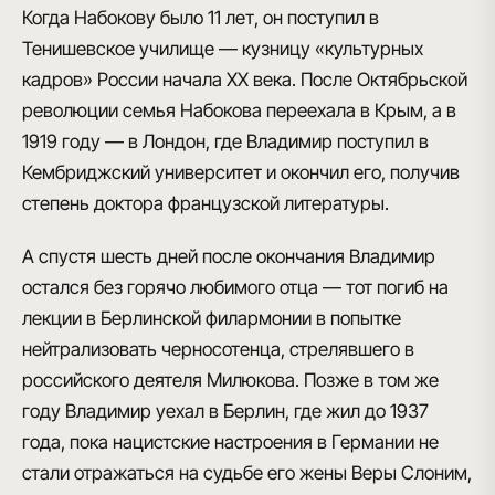
Когда Набокову было 11 лет, он
поступил в
Тенишевское училище
— кузницу «культурных
кадров» России начала XX века. После Октябрьской
революции семья Набокова переехала
в Крым
, а в
1919 году —
в Лондон
, где Владимир поступил в
Кембриджский университет
и окончил его, получив
степень доктора французской литературы.
А
спустя шесть дней
после окончания Владимир
остался без горячо любимого
отца
— тот погиб на
лекции в Берлинской филармонии в попытке
нейтрализовать черносотенца, стрелявшего в
российского деятеля Милюкова. Позже в том же
году
Владимир уехал в Берлин, где жил до 1937
года
, пока нацистские настроения в Германии не
стали отражаться на судьбе его
жены Веры Слоним,