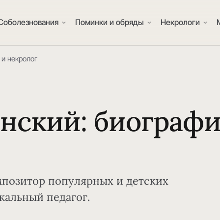
Соболезнования
Поминки и обряды
Некрологи
 и некролог
ский: биограф
Композитор популярных и детских
кальный педагог.