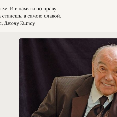
ем. И в памяти по праву

ес, Джону Китсу