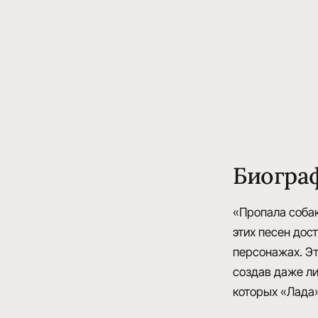
Биогра
«Пропала собак
этих песен дос
персонажах. Э
создав даже ли
которых
«Лада»