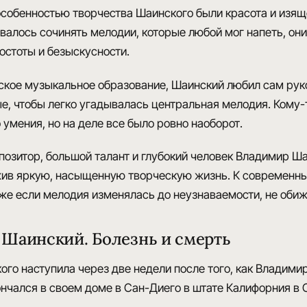
особенностью творчества Шаинского были красота и изяще
алось сочинять мелодии, которые любой мог напеть, они
остоты и безыскусности.
ское музыкальное образование
, Шаинский любил сам ру
, чтобы легко угадывалась центральная мелодия. Кому-то 
 умения, но на деле все было ровно наоборот.
позитор, большой талант
и глубокий человек Владимир Ш
жив яркую, насыщенную творческую жизнь. К современн
е если мелодия изменялась до неузнаваемости, не обижа
Шаинский. Болезнь и смерть
ого
наступила через две недели после того, как Владимир
нчался в своем доме в Сан-Диего в штате Калифорния в