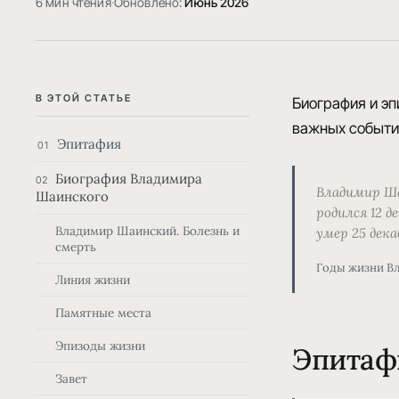
6 мин чтения
·
Обновлено:
Июнь 2026
В ЭТОЙ СТАТЬЕ
Биография и эп
важных событии
Эпитафия
01
Биография Владимира
02
Владимир Ша
Шаинского
родился 12 д
Владимир Шаинский. Болезнь и
умер 25 дека
смерть
Годы жизни В
Линия жизни
Памятные места
Эпизоды жизни
Эпитаф
Завет