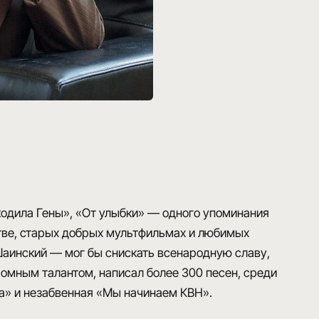
кодила Гены», «От улыбки»
— одного упоминания
стве, старых добрых мультфильмах и любимых
аинский — мог бы снискать всенародную славу,
громным талантом, написал более 300 песен, среди
а»
и незабвенная
«Мы начинаем КВН»
.