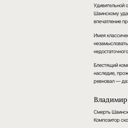
Удивительной 
Шаинскому удав
впечатление пр
Имея
классиче
незамысловатые
недостаточного
Блестящий ком
наследие, про
ревновал — даж
Владимир 
Смерть Шаинск
Композитор ско