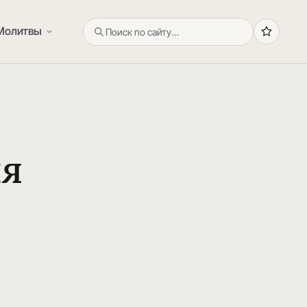
Молитвы
ия