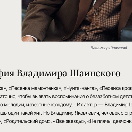
Владимир Шаинский
фия Владимира Шаинского
а», «Песенка мамонтенка», «Чунга-чанга», «Песенка кро
таточно, чтобы вызвать воспоминания о беззаботном дет
то
мелодии, известные каждому
… Их автор — Владимир Ш
шь один такой хит. Но Владимир Яковлевич, человек с о
, «Родительский дом», «Две звезды», «Не плачь, девчонк