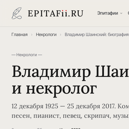
EPITAF
i
i
.RU
Эпитафии
Главная
›
Некрологи
›
Владимир Шаинский: биография
— Некрологи —
Владимир Шаин
и некролог
12 декабря 1925 — 25 декабря 2017. 
песен, пианист, певец, скрипач, музы