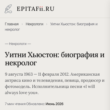
EPITAF
i
i
.RU
Главная
›
Некрологи
›
Уитни Хьюстон: биография и
некролог
— Некрологи —
Уитни Хьюстон: биография и
некролог
9 августа 1963 — 11 февраля 2012. Американская
актриса кино и телевидения, певица, продюсер и
фотомодель. Исполнительница песни «I will
always love you».
7 мин чтения
·
Обновлено:
Июнь 2026