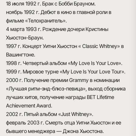
18 июля 1992 г.
Брак с Бобби Брауном.
ноябрь 1992 г.
Дебют в кино в главной роли в
фильме «Телохранитель».
4 марта 1993 г.
Рождение дочери Кристины
Хьюстон-Браун.
1997 г.
Концерт Уитни Хьюстон « Classic Whitney» в
Вашингтоне.
1998 г.
Четвертый альбом «My Love Is Your Love».
1999 г.
Мировое турне «My Love Is Your Love Tour».
2000 г.
Получение премии Grammy в номинации
«Лучшая ритм-энд-блюз-певица», выход сборника
лучших хитов, получение награды BET Lifetime
Achievement Award.
2002 г.
Пятый альбом «Just Whitney».
февраль 2003 г.
Смерть отца Уитни Хьюстон и ее
бывшего менеджера — Джона Хьюстона.