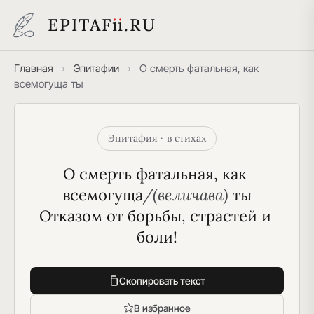
EPITAF
i
i
.RU
Главная
›
Эпитафии
›
О смерть фатальная, как
всемогуща ты
Эпитафия · в стихах
О смерть фатальная, как 
всемогуща
/(величава)
 ты
Отказом от борьбы, страстей и 
боли!
Скопировать текст
В избранное