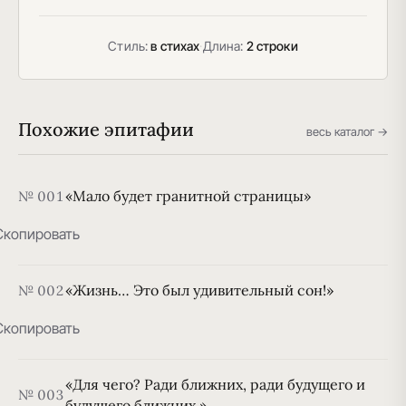
Стиль:
в стихах
·
Длина:
2 строки
Похожие эпитафии
весь каталог →
«Мало будет гранитной страницы»
№ 001
Скопировать
«Жизнь… Это был удивительный сон!»
№ 002
Скопировать
«Для чего? Ради ближних, ради будущего и
№ 003
будущего ближних.»