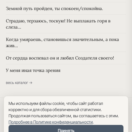
Земной путь пройден, ты спокоен/спокойна.
Страдаю, терзаюсь, тоскую! Не выплакать горя в
слеза…
Когда умираешь, становишься значительным, а пока
жив…
От сердца воспевал он и любил Создателя своего!
У меня иная точка зрения
весь каталог →
Мы используем файлы cookie, чтобы сайт работал
Политика конфиденциальности
·
Пользовательское соглашение
·
корректно и для сбора обезличенной статистики.
Карта сайта
Продолжая пользоваться сайтом, вы соглашаетесь с этим.
Подробнее в Политике конфиденциальности
.
Принять