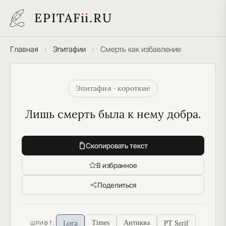
EPITAF
i
i
.RU
Главная
›
Эпитафии
›
Смерть как избавление
Эпитафия · короткие
Лишь смерть была к нему добра.
Скопировать текст
В избранное
Поделиться
PT Serif
Lora
Times
Антиква
ШРИФТ: