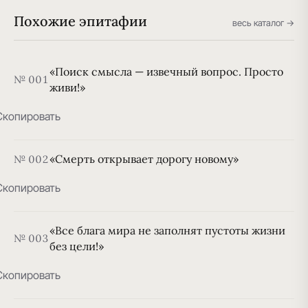
Похожие эпитафии
весь каталог →
«Поиск смысла — извечный вопрос. Просто
№ 001
живи!»
Скопировать
«Смерть открывает дорогу новому»
№ 002
Скопировать
«Все блага мира не заполнят пустоты жизни
№ 003
без цели!»
Скопировать