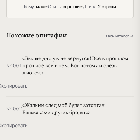
Кому:
маме
·
Стиль:
короткие
·
Длина:
2 строки
Похожие эпитафии
весь каталог →
«Былые дни уж не вернутся! Все в прошлом,
прошлое все в нем, Вот потому и слезы
№ 001
льются.»
Скопировать
«Жалкий след мой будет затоптан
№ 002
Башмаками других бродяг.»
Скопировать