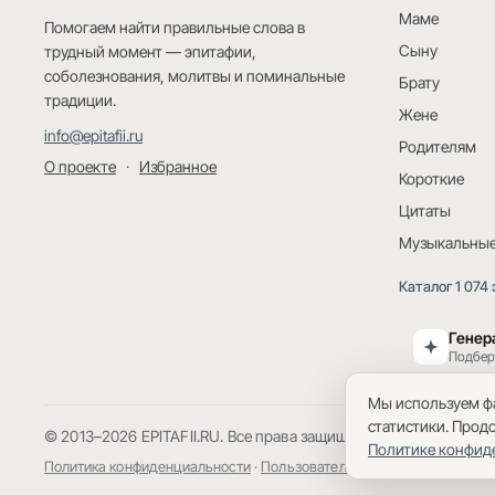
Маме
Помогаем найти правильные слова в
Сыну
трудный момент — эпитафии,
соболезнования, молитвы и поминальные
Брату
традиции.
Жене
info@epitafii.ru
Родителям
О проекте
·
Избранное
Короткие
Цитаты
Музыкальны
Каталог 1 074
Генер
Подбер
Мы используем фа
статистики. Прод
© 2013–2026 EPITAFII.RU. Все права защищены.
Политике конфид
Политика конфиденциальности
·
Пользовательское соглашение