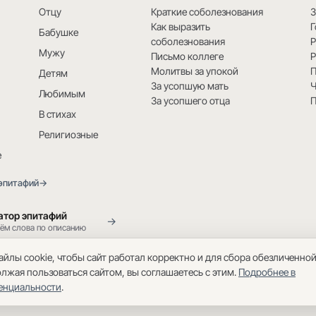
Отцу
Краткие соболезнования
3
Как выразить
Г
Бабушке
соболезнования
Мужу
Письмо коллеге
Р
Молитвы за упокой
Детям
За усопшую мать
Ч
Любимым
За усопшего отца
В стихах
Религиозные
е
 эпитафий
→
атор эпитафий
→
ём слова по описанию
йлы cookie, чтобы сайт работал корректно и для сбора обезличенно
олжая пользоваться сайтом, вы соглашаетесь с этим.
Подробнее в
енциальности
.