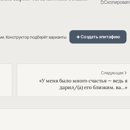
Скопироват
Создать эпитафию
ми. Конструктор подберёт варианты
Следующая
«У меня было много счастья — ведь я
дарил/(а) его близким. ва…»