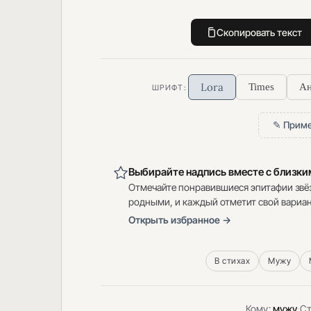
Скопировать текст
Lora
Times
Ан
ШРИФТ:
✎ Приме
Выбирайте надпись вместе с близк
Отмечайте понравившиеся эпитафии звё
родными, и каждый отметит свой вариан
Открыть избранное →
В стихах
Мужу
Кому:
мужу
·
Ст