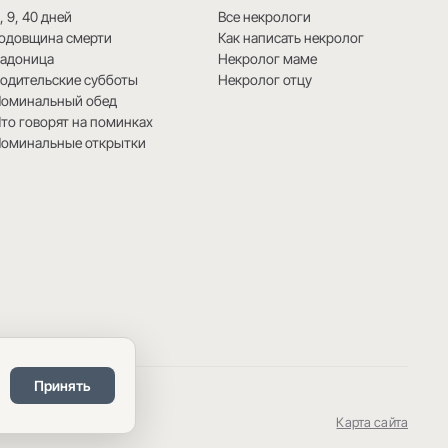
, 9, 40 дней
Все некрологи
одовщина смерти
Как написать некролог
Радоница
Некролог маме
одительские субботы
Некролог отцу
Поминальный обед
то говорят на поминках
Поминальные открытки
й
Принять
Карта сайта