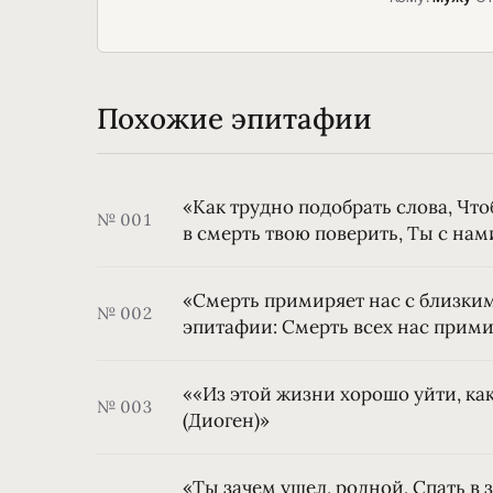
Похожие эпитафии
«Как трудно подобрать слова, Чт
№ 001
в смерть твою поверить, Ты с нам
«Смерть примиряет нас с близки
№ 002
эпитафии: Смерть всех нас прими
««Из этой жизни хорошо уйти, ка
№ 003
(Диоген)»
«Ты зачем ушел, родной, Спать в