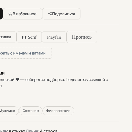
В избранное
Поделиться
PT Serif
Playfair
Пропись
тиква
рить с именем и датами
ими
здочкой ♥ — соберётся подборка. Поделитесь ссылкой с
т.
Мужчине
Светские
Философские
иль:
в стихах
·
Длина:
4 строки