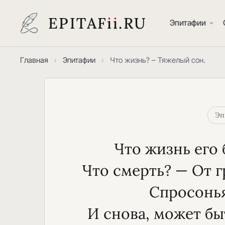
EPITAF
i
i
.RU
Эпитафии
Главная
›
Эпитафии
›
Что жизнь? – Тяжелый сон.
Эп
Что жизнь его
Что смерть? — От 
Спросонья
И снова, может бы