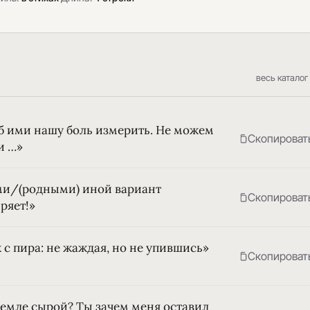
весь каталог
об ими нашу боль измерить. Не можем
Скопироват
и …»
ми/(родными) иной вариант
Скопироват
ряет!»
к с пира: не жаждая, но не упившись»
Скопироват
 земле сырой? Ты зачем меня оставил