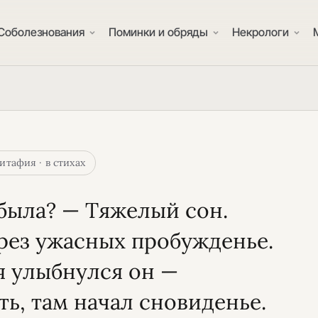
Соболезнования
Поминки и обряды
Некрологи
итафия · в стихах
 была? — Тяжелый сон.
грез ужасных пробужденье.
 улыбнулся он —
ть, там начал сновиденье.