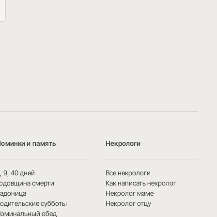
Поминки и память
Некрологи
, 9, 40 дней
Все некрологи
одовщина смерти
Как написать некролог
Радоница
Некролог маме
одительские субботы
Некролог отцу
Поминальный обед