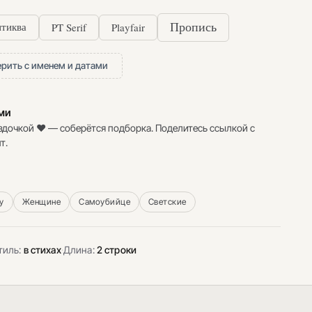
PT Serif
Playfair
Пропись
тиква
рить с именем и датами
ими
здочкой ♥ — соберётся подборка. Поделитесь ссылкой с
т.
у
Женщине
Самоубийце
Светские
тиль:
в стихах
·
Длина:
2 строки