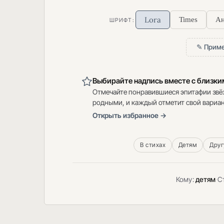
Lora
Times
Ан
ШРИФТ:
✎ Приме
Выбирайте надпись вместе с близк
Отмечайте понравившиеся эпитафии звё
родными, и каждый отметит свой вариан
Открыть избранное →
В стихах
Детям
Друг
Кому:
детям
·
С