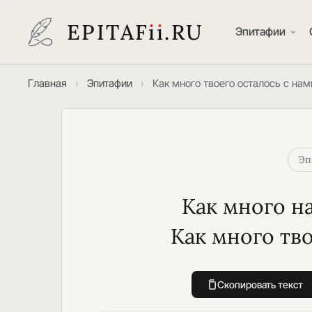
EPITAF
i
i
.RU
Эпитафии
Главная
›
Эпитафии
›
Как много твоего осталось с нам
Эп
Как много на
Как много тво
Скопировать текст