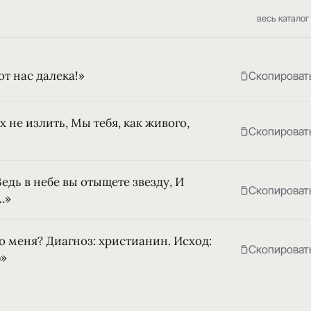
весь каталог
от нас далека!»
Скопироват
 не излить, Мы тебя, как живого,
Скопироват
Ведь в небе вы отыщете звезду, И
Скопироват
…»
о меня? Диагноз: христианин. Исход:
Скопироват
)»