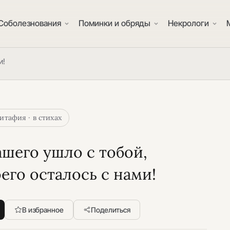
Соболезнования
Поминки и обряды
Некрологи
и!
итафия · в стихах
шего ушло с тобой,
его осталось с нами!
В избранное
Поделиться