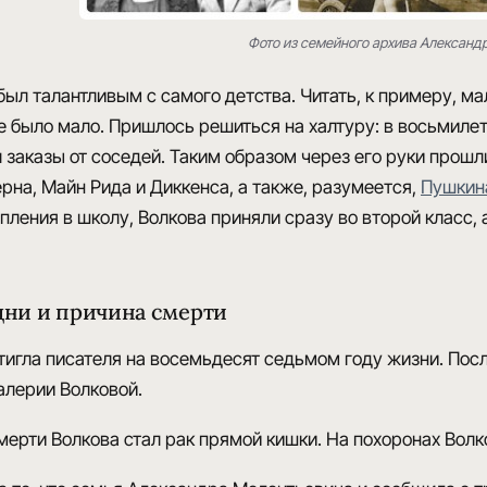
Фото из семейного архива Александ
был талантливым с самого детства. Читать, к примеру, мал
 было мало. Пришлось решиться на халтуру: в восьмиле
 заказы от соседей. Таким образом через его руки прошл
на, Майн Рида и Диккенса, а также, разумеется,
Пушкин
пления в школу,
Волкова приняли сразу во второй класс
,
дни и причина смерти
игла писателя на восемьдесят седьмом году жизни. Послед
лерии Волковой.
мерти Волкова стал рак прямой кишки.
На похоронах Волко