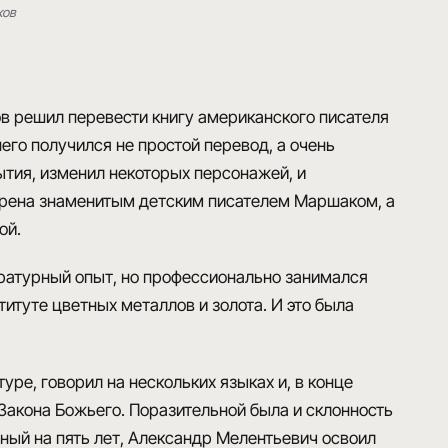
ков
ов решил перевести книгу американского писателя
 него получился не простой перевод, а
очень
ытия, изменил некоторых персонажей, и
брена знаменитым детским писателем Маршаком, а
й.
ературный опыт, но профессионально занимался
титуте цветных металлов и золота
. И это была
туре,
говорил на нескольких языках
и, в конце
 Закона Божьего.
Поразительной была и склонность
нный на пять лет, Александр Мелентьевич освоил