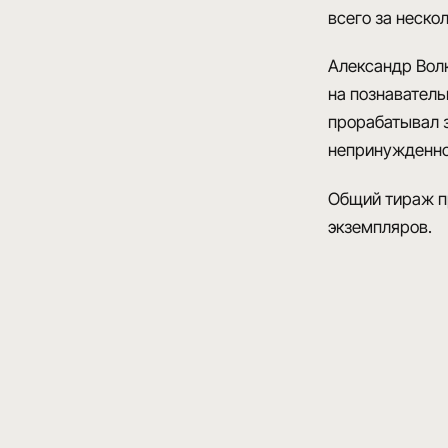
всего за неско
Александр Волк
на познаватель
прорабатывал з
непринужденнои
Общий тираж п
экземпляров
.