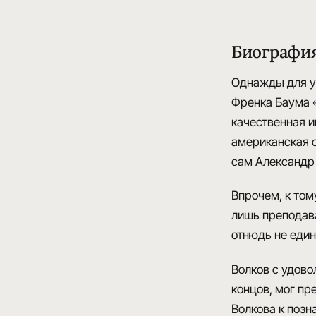
Биографи
Однажды для ук
Френка Баума «
качественная 
американская 
сам Александр 
Впрочем, к том
лишь преподав
отнюдь не един
Волков с удово
концов, мог пр
Волкова к позн