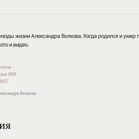
изоды жизни Александра Волкова. Когда родился и умер п
ото и видео.
олков
юня 1891
1977
лександра Волкова
ия