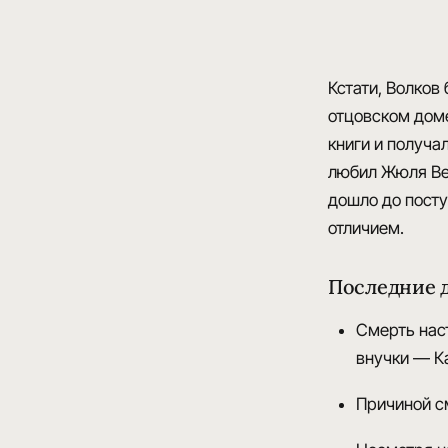
Кстати, Волков 
отцовском доме
книги
и получал
любил Жюля Вер
дошло до посту
отличием.
Последние 
Смерть наст
внучки — Ка
Причиной с