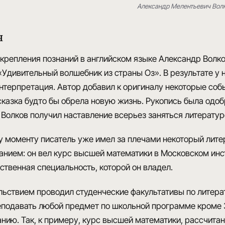
Александр Мелентьевич Вол
я
репления познаний в английском языке Александр Волк
Удивительный волшебник из страны Оз»
. В результате у
интерпретация
. Автор добавил к оригиналу некоторые соб
сказка будто бы обрела новую жизнь. Рукопись была одо
Волков получил наставление всерьез заняться литературо
у моменту писатель уже имел за плечами некоторый лит
анием:
он вел курс высшей математики в Московском инс
ственная специальность, которой он владел.
льствием проводил студенческие факультативы по литера
еподавать любой предмет по школьной программе кроме
анию
. Так, к примеру, курс высшей математики, рассчита