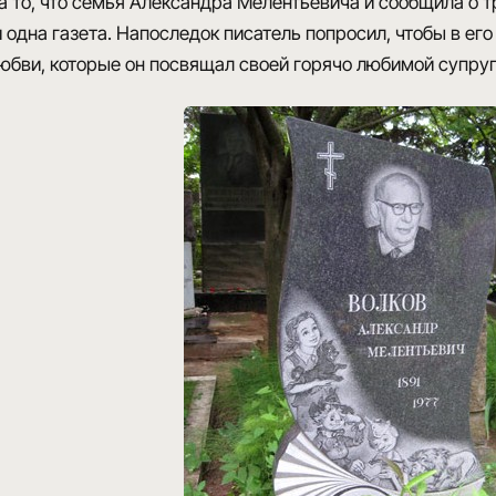
 то, что семья Александра Мелентьевича и сообщила о т
 одна газета
. Напоследок писатель попросил, чтобы в ег
любви
, которые он посвящал своей горячо любимой супруг