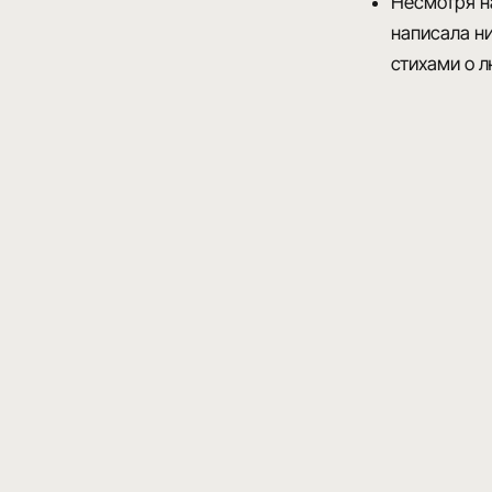
Несмотря на
написала ни
стихами о 