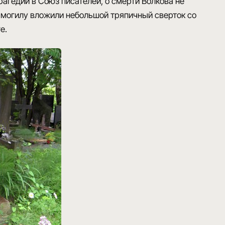
рагедии в Союз писателей,
о смерти Волкова не
о могилу вложили небольшой
тряпичный сверток со
е.