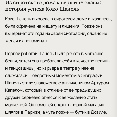
Из сиротского дома к вершине славы:
история успеха Коко Шанель
Коко Шанель выросла в сиротском доме и, казалось,
была обречена на нищету и лишения. Позже она
вычеркнет эти года из своей биографии
, словно не
желая их вспоминать.
Первой работой Шанель
была работа в магазине
белья, затем она пробовала себя в качестве певицы
и танцовщицы, но карьера в театре у нее не
сложилась. Поворотным моментом в биографии
Шанель стало знакомство с
англичанином Артуром
Капелом
, который, в отличие от ее предыдущих
друзей, серьезно отнесся к ее желанию стать
модисткой. Он помог ей открыть первый магазин
шляпок в Париже, а чуть позже — бутик в Довиле.