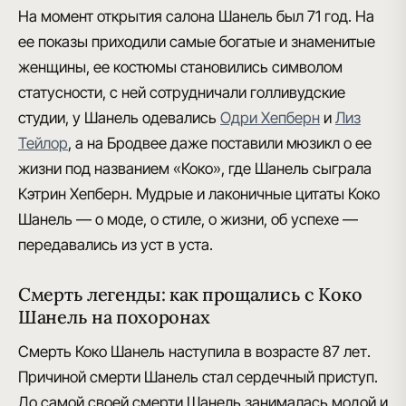
На момент открытия салона Шанель был
71 год
. На
ее показы приходили самые богатые и знаменитые
женщины, ее костюмы становились символом
статусности, с ней сотрудничали голливудские
студии, у Шанель одевались
Одри Хепберн
и
Лиз
Тейлор
, а на Бродвее даже поставили мюзикл о ее
жизни под названием «Коко», где Шанель сыграла
Кэтрин Хепберн. Мудрые и лаконичные
цитаты Коко
Шанель
— о моде, о стиле, о жизни, об успехе —
передавались из уст в уста.
Смерть легенды: как прощались с Коко
Шанель на похоронах
Смерть Коко Шанель наступила в возрасте 87 лет
.
Причиной смерти Шанель стал
сердечный приступ
.
До самой своей смерти Шанель занималась модой и