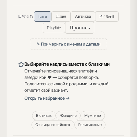
PT Serif
Lora
Times
Антиква
ШРИФТ:
Пропись
Playfair
✎ Примерить с именем и датами
Выбирайте надпись вместе с близкими
Отмечайте понравившиеся эпитафии
звёздочкой ♥ — соберётся подборка.
Поделитесь ссылкой с родными, и каждый
отметит свой вариант.
Открыть избранное →
В стихах
Женщине
Мужчине
От лица покойного
Религиозные