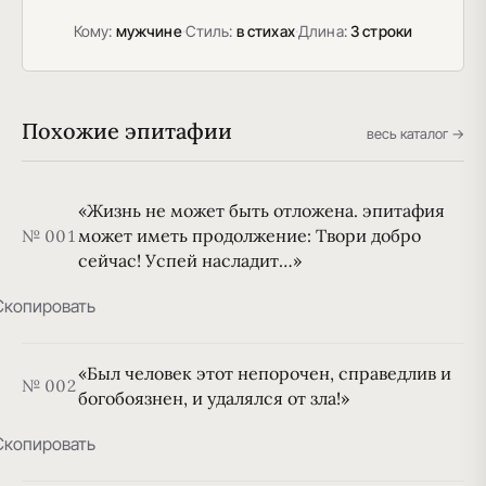
Кому:
мужчине
·
Стиль:
в стихах
·
Длина:
3 строки
Похожие эпитафии
весь каталог →
«Жизнь не может быть отложена. эпитафия
может иметь продолжение: Твори добро
№ 001
сейчас! Успей насладит…»
Скопировать
«Был человек этот непорочен, справедлив и
№ 002
богобоязнен, и удалялся от зла!»
Скопировать