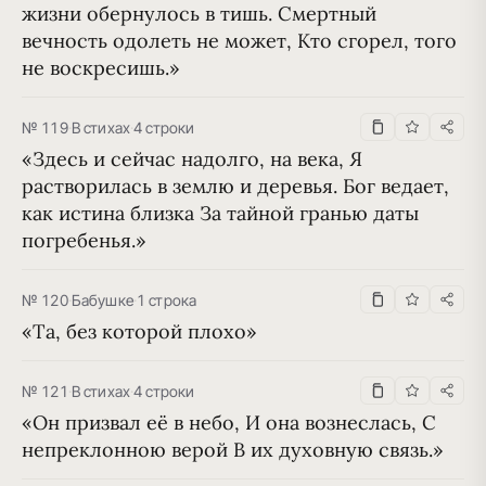
жизни обернулось в тишь. Смертный 
вечность одолеть не может, Кто сгорел, того 
не воскресишь.»
№ 119
·
В стихах
·
4 строки
«Здесь и сейчас надолго, на века, Я 
растворилась в землю и деревья. Бог ведает, 
как истина близка За тайной гранью даты 
погребенья.»
№ 120
·
Бабушке
·
1 строка
«Та, без которой плохо»
№ 121
·
В стихах
·
4 строки
«Он призвал её в небо, И она вознеслась, С 
непреклонною верой В их духовную связь.»