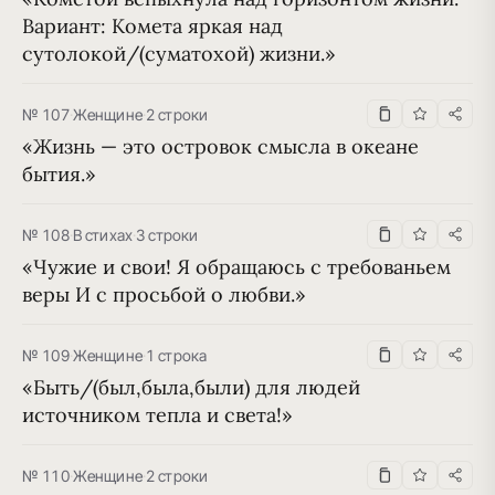
Вариант: Комета яркая над 
сутолокой/(суматохой) жизни.»
№ 107
·
Женщине
·
2 строки
«Жизнь — это островок смысла в океане 
бытия.»
№ 108
·
В стихах
·
3 строки
«Чужие и свои! Я обращаюсь с требованьем 
веры И с просьбой о любви.»
№ 109
·
Женщине
·
1 строка
«Быть/(был,была,были) для людей 
источником тепла и света!»
№ 110
·
Женщине
·
2 строки