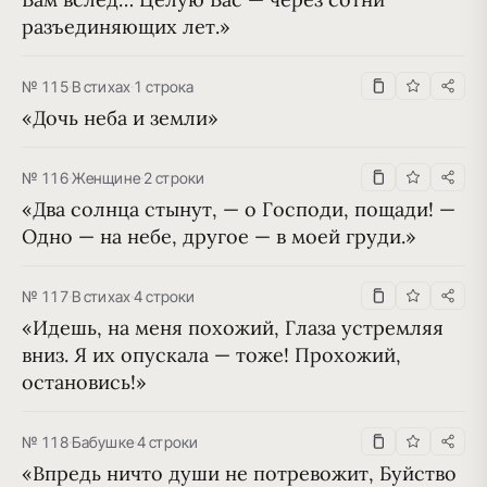
разъединяющих лет.»
№ 115
·
В стихах
·
1 строка
«Дочь неба и земли»
№ 116
·
Женщине
·
2 строки
«Два солнца стынут, — о Господи, пощади! — 
Одно — на небе, другое — в моей груди.»
№ 117
·
В стихах
·
4 строки
«Идешь, на меня похожий, Глаза устремляя 
вниз. Я их опускала — тоже! Прохожий, 
остановись!»
№ 118
·
Бабушке
·
4 строки
«Впредь ничто души не потревожит, Буйство 