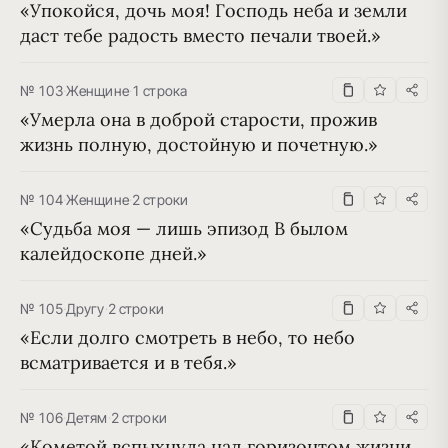
«Упокойся, дочь моя! Господь неба и земли 
даст тебе радость вместо печали твоей.»
№ 103
·
Женщине
·
1 строка
«Умерла она в доброй старости, прожив 
жизнь полную, достойную и почетную.»
№ 104
·
Женщине
·
2 строки
«Судьба моя — лишь эпизод В былом 
калейдоскопе дней.»
№ 105
·
Другу
·
2 строки
«Если долго смотреть в небо, то небо 
всматривается и в тебя.»
№ 106
·
Детям
·
2 строки
«Кометой вспыхнула над горизонтом жизни. 