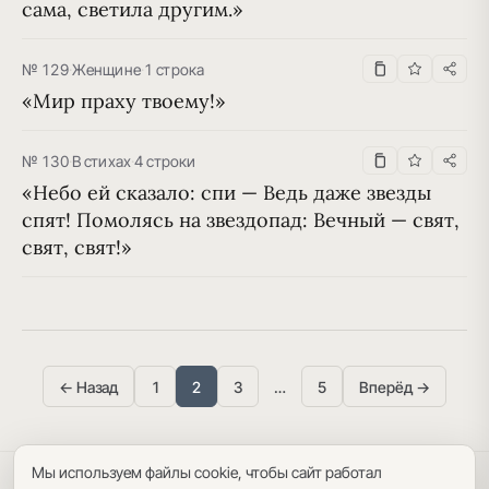
сама, светила другим.»
№ 129
·
Женщине
·
1 строка
«Мир праху твоему!»
№ 130
·
В стихах
·
4 строки
«Небо ей сказало: спи — Ведь даже звезды 
спят! Помолясь на звездопад: Вечный — свят, 
свят, свят!»
← Назад
1
2
3
…
5
Вперёд →
Мы используем файлы cookie, чтобы сайт работал
Политика конфиденциальности
·
Пользовательское соглашение
·