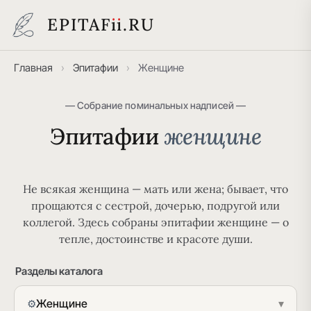
EPITAF
i
i
.RU
Главная
›
Эпитафии
›
Женщине
— Собрание поминальных надписей —
Эпитафии
женщине
Не всякая женщина — мать или жена; бывает, что
прощаются с сестрой, дочерью, подругой или
коллегой. Здесь собраны эпитафии женщине — о
тепле, достоинстве и красоте души.
Разделы каталога
Женщине
▾
⚙