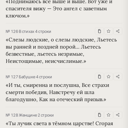
«Поднимаюсь все выше и выше. Вот уже и 
спасителя вижу — Это ангел с заветным 
ключом.»
№ 126
·
В стихах
·
4 строки
«Слезы людские, о слезы людские, Льетесь 
вы ранней и поздней порой… Льетесь 
безвестные, льетесь незримые, 
Неистощимые, неисчислимые.»
№ 127
·
Бабушке
·
4 строки
«И ты, смиренна и послушна, Все страхи 
смерти победив, Навстречу ей шла 
благодушно, Как на отеческий призыв.»
№ 128
·
Женщине
·
2 строки
«Ты лучик света в тёмном царстве! Сгорая 