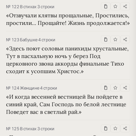
№ 122
·
В стихах
·
3 строки
«Отзвучали клятвы прощальные, Простились, 
простили… Прощайте! Жизнь продолжается!»
№ 123
·
Бабушке
·
4 строки
«Здесь поют соловьи панихиды хрустальные, 
Тут в пасхальную ночь у берез Под 
церковного звона аккорды финальные Тихо 
сходит к усопшим Христос.»
№ 124
·
Женщине
·
4 строки
«И когда весенней вестницей Вы пойдете в 
синий край, Сам Господь по белой лестнице 
Поведет вас в светлый рай.»
№ 125
·
В стихах
·
3 строки